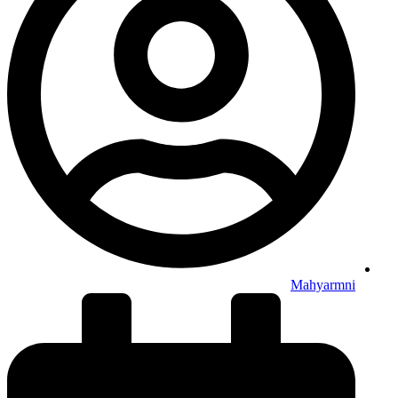
Mahyarmni