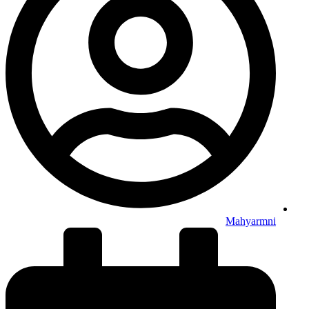
Mahyarmni