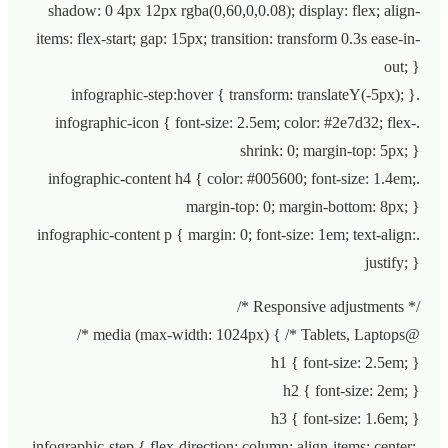
shadow: 0 4px 12px rgba(0,60,0,0.08); display: flex; align-
items: flex-start; gap: 15px; transition: transform 0.3s ease-in-
out; }
.infographic-step:hover { transform: translateY(-5px); }
.infographic-icon { font-size: 2.5em; color: #2e7d32; flex-
shrink: 0; margin-top: 5px; }
.infographic-content h4 { color: #005600; font-size: 1.4em;
margin-top: 0; margin-bottom: 8px; }
.infographic-content p { margin: 0; font-size: 1em; text-align:
justify; }
/* Responsive adjustments */
@media (max-width: 1024px) { /* Tablets, Laptops */
h1 { font-size: 2.5em; }
h2 { font-size: 2em; }
h3 { font-size: 1.6em; }
.infographic-step { flex-direction: column; align-items: center;