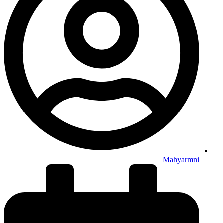
Mahyarmni