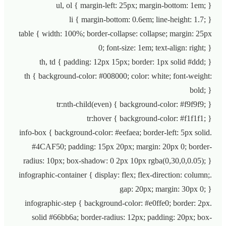
ul, ol { margin-left: 25px; margin-bottom: 1em; }
li { margin-bottom: 0.6em; line-height: 1.7; }
table { width: 100%; border-collapse: collapse; margin: 25px
0; font-size: 1em; text-align: right; }
th, td { padding: 12px 15px; border: 1px solid #ddd; }
th { background-color: #008000; color: white; font-weight:
bold; }
tr:nth-child(even) { background-color: #f9f9f9; }
tr:hover { background-color: #f1f1f1; }
.info-box { background-color: #eefaea; border-left: 5px solid
#4CAF50; padding: 15px 20px; margin: 20px 0; border-
radius: 10px; box-shadow: 0 2px 10px rgba(0,30,0,0.05); }
.infographic-container { display: flex; flex-direction: column;
gap: 20px; margin: 30px 0; }
.infographic-step { background-color: #e0ffe0; border: 2px
solid #66bb6a; border-radius: 12px; padding: 20px; box-