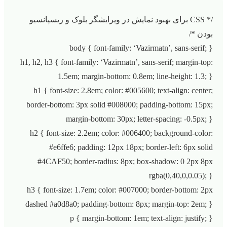
/* CSS برای بهبود نمایش در ویرایشگر بلوک و ریسپانسیو
بودن */
body { font-family: ‘Vazirmatn’, sans-serif; }
h1, h2, h3 { font-family: ‘Vazirmatn’, sans-serif; margin-top:
1.5em; margin-bottom: 0.8em; line-height: 1.3; }
h1 { font-size: 2.8em; color: #005600; text-align: center;
border-bottom: 3px solid #008000; padding-bottom: 15px;
margin-bottom: 30px; letter-spacing: -0.5px; }
h2 { font-size: 2.2em; color: #006400; background-color:
#e6ffe6; padding: 12px 18px; border-left: 6px solid
#4CAF50; border-radius: 8px; box-shadow: 0 2px 8px
rgba(0,40,0,0.05); }
h3 { font-size: 1.7em; color: #007000; border-bottom: 2px
dashed #a0d8a0; padding-bottom: 8px; margin-top: 2em; }
p { margin-bottom: 1em; text-align: justify; }