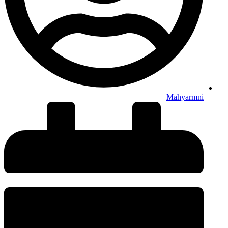
Mahyarmni