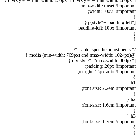
div[style*=”min-width: 250px”], div[style*=”min-width: 280px”] {
min-width: unset !important;
width: 100% !important;
}
p[style*=”padding-left”] {
padding-left: 10px !important;
}
}
/* Tablet specific adjustments */
@media (min-width: 769px) and (max-width: 1024px) {
div[style*=”max-width: 900px”] {
padding: 20px !important;
margin: 15px auto !important;
}
h1 {
font-size: 2.2em !important;
}
h2 {
font-size: 1.6em !important;
}
h3 {
font-size: 1.3em !important;
}
}