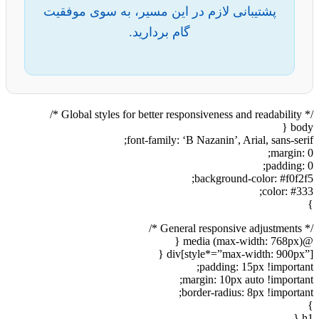
پشتیبانی لازم در این مسیر، به سوی موفقیت
گام بردارید.
/* Global styles for better responsiveness and readability */
body {
font-family: ‘B Nazanin’, Arial, sans-serif;
margin: 0;
padding: 0;
background-color: #f0f2f5;
color: #333;
}
/* General responsive adjustments */
@media (max-width: 768px) {
div[style*=”max-width: 900px”] {
padding: 15px !important;
margin: 10px auto !important;
border-radius: 8px !important;
}
h1 {