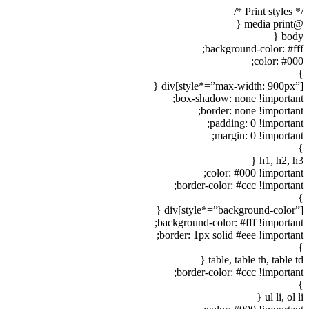
/* Print styles */
@media print {
body {
background-color: #fff;
color: #000;
}
div[style*=”max-width: 900px”] {
box-shadow: none !important;
border: none !important;
padding: 0 !important;
margin: 0 !important;
}
h1, h2, h3 {
color: #000 !important;
border-color: #ccc !important;
}
div[style*=”background-color”] {
background-color: #fff !important;
border: 1px solid #eee !important;
}
table, table th, table td {
border-color: #ccc !important;
}
ul li, ol li {