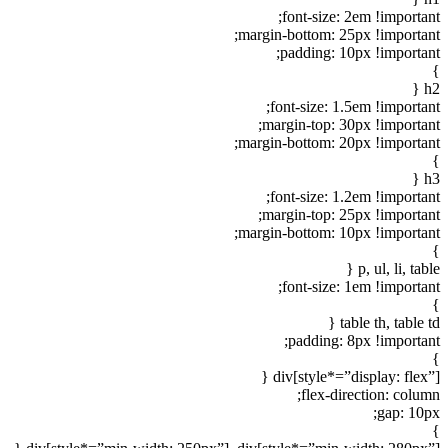
font-size: 2em !important;
margin-bottom: 25px !important;
padding: 10px !important;
}
h2 {
font-size: 1.5em !important;
margin-top: 30px !important;
margin-bottom: 20px !important;
}
h3 {
font-size: 1.2em !important;
margin-top: 25px !important;
margin-bottom: 10px !important;
}
p, ul, li, table {
font-size: 1em !important;
}
table th, table td {
padding: 8px !important;
}
div[style*=”display: flex”] {
flex-direction: column;
gap: 10px;
}