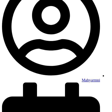
Mahyarmni