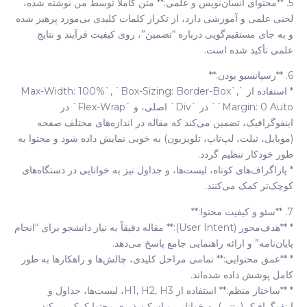
5. **محتوای انسان‌نویس و علمی:** متن کاملاً توسط من نوشته شده،
لحنی علمی و آموزشی دارد، از تکرار کلمات کلیدی بی‌مورد پرهیز شده
و به جای مستقیم‌گویی درباره “تضمین”، روی کیفیت فرآیند و نتایج
علمی تأکید شده است.
6. **رسپانسیو بودن:**
* استفاده از `max-Width: 100%`, `box-Sizing: Border-Box`,
`margin: 0 Auto` در `div` اصلی، و `flex-Wrap` در
اینفوگرافیک، تضمین می‌کند که مقاله در اندازه‌های مختلف صفحه
(موبایل، تبلت، لپ‌تاپ، تلویزیون) به خوبی نمایش داده شود و محتوا به
طور خودکار تنظیم گردد.
* پاراگراف‌های کوتاه، لیست‌ها، و جداول نیز به خوانایی در دستگاه‌های
کوچک‌تر کمک می‌کنند.
7. **سئو و کیفیت محتوا:**
* **هدف‌محور (User Intent):** مقاله دقیقاً به نیاز دانشجو برای “انجام
پایان‌نامه” و ارائه راهنمایی جامع پاسخ می‌دهد.
* **عمق محتوایی:** تمامی مراحل کلیدی، چالش‌ها و راهکارها به طور
کامل پوشش داده شده‌اند.
* **ساختار منظم:** استفاده از H1, H2, H3، لیست‌ها، جداول و
اینفوگرافیک (متنی) به خوانایی و اسکن‌پذیری محتوا کمک می‌کند.