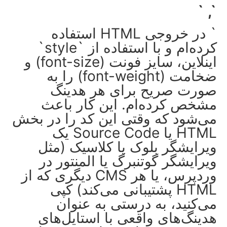
`, `
` در خروجی HTML استفاده
کرده‌ام و با استفاده از `style`
اینلاین، سایز فونت (font-size) و
ضخامت (font-weight) را به
صورت صریح برای هر هدینگ
مشخص کرده‌ام. این کار باعث
می‌شود که وقتی این کد را در بخش
HTML یا Source Code یک
ویرایشگر بلوک یا کلاسیک (مثل
ویرایشگر گوتنبرگ یا المنتور در
وردپرس، یا هر CMS دیگری که از
HTML پشتیبانی می‌کند) کپی
می‌کنید، به درستی به عنوان
هدینگ‌های واقعی با استایل‌های