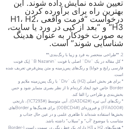
تعیین شده نمایش داده شوند. این
بهترین راه برای برآورده کردن
درخواست “فرمت واقعی H1، H2،
H3” و “بعد از کپی در ورد یا سایت،
به صورت خودکار به عنوان هدینگ
شناسایی شوند” است.
2. **طراحی منحصر به فرد و زیبا با رنگ‌بندی:**
* کل مقاله در یک `div` اصلی با فونت `B Nazanin` (یک فونت
فارسی رایج و خوانا) و رنگ‌های پس‌زمینه و متن پیش‌فرض تعریف شده
است.
* برای هر بخش اصلی (H2) یک `div` با رنگ پس‌زمینه ملایم و
Border خاص خود ایجاد کرده‌ام تا از نظر بصری متمایز شود و حس
بخش‌بندی و طراحی را القا کند.
* رنگ‌های آبی تیره (#0A3D62)، آبی متوسط (#1C7293)، نارنجی
(#FFA000) و فیروزه‌ای (#00BCD4) برای هدینگ‌ها و Borderهای
بخش‌ها استفاده شده‌اند تا ظاهری علمی و در عین حال جذاب و
متناسب با موضوع “آب” و “سیلاب” داشته باشد.
* هدینگ‌های H2 و H3 دارای یک خط رنگی در سمت راست (border-