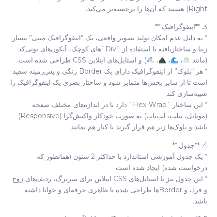
Right) هستند که آن‌ها را برجسته‌تر می‌کند.
3. **اینفوگرافیک:**
* به دلیل عدم امکان تولید تصویر واقعی، یک “اینفوگرافیک متنی” بسیار
زیبا و ساختاریافته با استفاده از `div`های کوچک، آیکون‌های یونی‌کد
(مانند
،
،
،
) و استایل‌های اینلاین CSS طراحی شده است.
* هر “بلوک” از اینفوگرافیک دارای یک Border رنگی و پس‌زمینه سفید
است تا از سایر بخش‌ها متمایز شود و ساختار بصری یک اینفوگرافیک را
شبیه‌سازی کند.
* این ساختار `flex-Wrap` دارد تا در اندازه‌های مختلف صفحه
(موبایل، تبلت، لپ‌تاپ) به صورت خودکار واکنش‌گرا (responsive)
باشد و بلوک‌ها زیر هم قرار گیرند یا کنار هم بمانند.
4. **جدول:**
* یک جدول آموزشی استاندارد با حداکثر 2 ستون (همانطور که
درخواست شده) ایجاد شده است.
* این جدول نیز با استایل‌های CSS اینلاین برای سربرگ، ردیف‌های زوج
و فرد، و Borderها طراحی شده تا ظاهری حرفه‌ای و خوانا داشته
باشد.