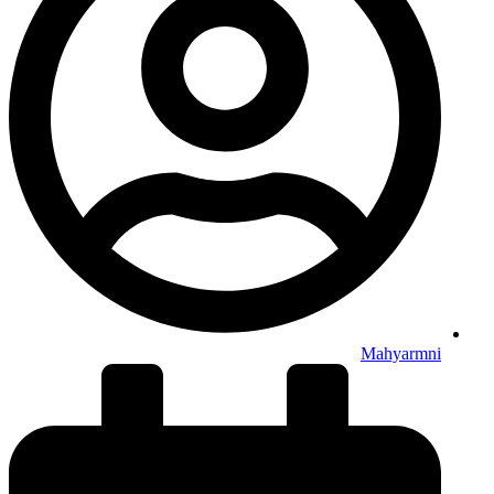
Mahyarmni