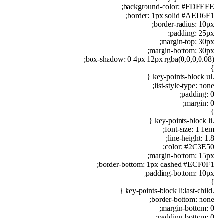
background-color: #FDFEFE;
border: 1px solid #AED6F1;
border-radius: 10px;
padding: 25px;
margin-top: 30px;
margin-bottom: 30px;
box-shadow: 0 4px 12px rgba(0,0,0,0.08);
}
.key-points-block ul {
list-style-type: none;
padding: 0;
margin: 0;
}
.key-points-block li {
font-size: 1.1em;
line-height: 1.8;
color: #2C3E50;
margin-bottom: 15px;
border-bottom: 1px dashed #ECF0F1;
padding-bottom: 10px;
}
.key-points-block li:last-child {
border-bottom: none;
margin-bottom: 0;
padding-bottom: 0;