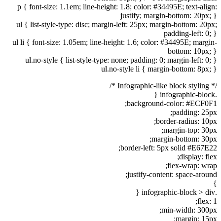
p { font-size: 1.1em; line-height: 1.8; color: #34495E; text-align:
justify; margin-bottom: 20px; }
ul { list-style-type: disc; margin-left: 25px; margin-bottom: 20px;
padding-left: 0; }
ul li { font-size: 1.05em; line-height: 1.6; color: #34495E; margin-
bottom: 10px; }
ul.no-style { list-style-type: none; padding: 0; margin-left: 0; }
ul.no-style li { margin-bottom: 8px; }
/* Infographic-like block styling */
.infographic-block {
background-color: #ECF0F1;
padding: 25px;
border-radius: 10px;
margin-top: 30px;
margin-bottom: 30px;
border-left: 5px solid #E67E22;
display: flex;
flex-wrap: wrap;
justify-content: space-around;
}
.infographic-block > div {
flex: 1;
min-width: 300px;
margin: 15px;