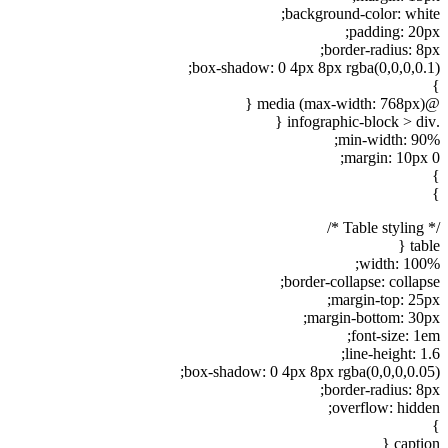
background-color: white;
padding: 20px;
border-radius: 8px;
box-shadow: 0 4px 8px rgba(0,0,0,0.1);
}
@media (max-width: 768px) {
.infographic-block > div {
min-width: 90%;
margin: 10px 0;
}
}
/* Table styling */
table {
width: 100%;
border-collapse: collapse;
margin-top: 25px;
margin-bottom: 30px;
font-size: 1em;
line-height: 1.6;
box-shadow: 0 4px 8px rgba(0,0,0,0.05);
border-radius: 8px;
overflow: hidden;
}
caption {