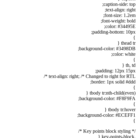
caption-side: top;
text-align: right;
font-size: 1.2em;
font-weight: bold;
color: #34495E;
padding-bottom: 10px;
}
thead tr {
background-color: #3498DB;
color: white;
}
th, td {
padding: 12px 15px;
text-align: right; /* Changed to right for RTL */
border: 1px solid #ddd;
}
tbody tr:nth-child(even) {
background-color: #F8F9FA;
}
tbody tr:hover {
background-color: #ECEFF1;
}
/* Key points block styling */
.key-points-block {