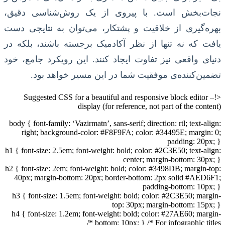
نجات‌بخش است. با پیروی از یک روش‌شناسی دقیق،
بهره‌گیری از خلاقیت و پشتکار، می‌توان به نتایجی دست
یافت که نه تنها از نظر آکادمیک برجسته باشند، بلکه در
دنیای واقعی نیز تفاوت ایجاد کنند. این رویکرد جامع، خود
تضمین‌کننده‌ی موفقیت شما در این مسیر خواهد بود.
<!– Suggested CSS for a beautiful and responsive block editor
display (for reference, not part of the content)
body { font-family: ‘Vazirmatn’, sans-serif; direction: rtl; text-align:
right; background-color: #F8F9FA; color: #34495E; margin: 0;
padding: 20px; }
h1 { font-size: 2.5em; font-weight: bold; color: #2C3E50; text-align:
center; margin-bottom: 30px; }
h2 { font-size: 2em; font-weight: bold; color: #3498DB; margin-top:
40px; margin-bottom: 20px; border-bottom: 2px solid #AED6F1;
padding-bottom: 10px; }
h3 { font-size: 1.5em; font-weight: bold; color: #2C3E50; margin-
top: 30px; margin-bottom: 15px; }
h4 { font-size: 1.2em; font-weight: bold; color: #27AE60; margin-
bottom: 10px; } /* For infographic titles */