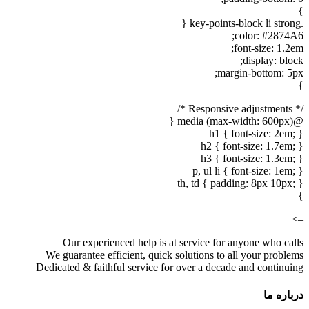
}
.key-points-block li strong {
color: #2874A6;
font-size: 1.2em;
display: block;
margin-bottom: 5px;
}
/* Responsive adjustments */
@media (max-width: 600px) {
h1 { font-size: 2em; }
h2 { font-size: 1.7em; }
h3 { font-size: 1.3em; }
p, ul li { font-size: 1em; }
th, td { padding: 8px 10px; }
}
–>
Our experienced help is at service for anyone who calls
We guarantee efficient, quick solutions to all your problems
Dedicated & faithful service for over a decade and continuing
درباره ما