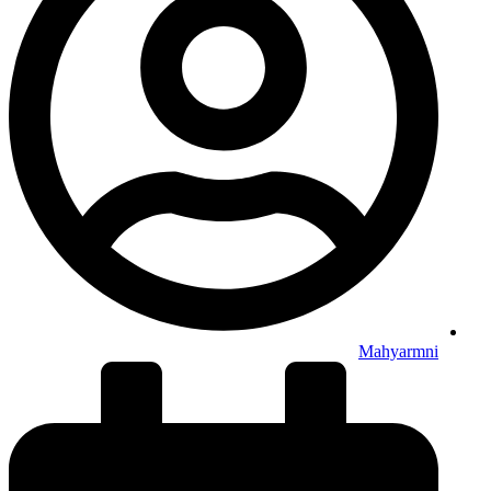
Mahyarmni