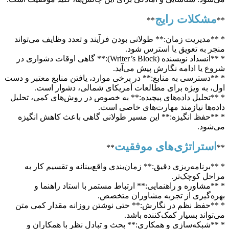
مشکلات رایج
**
**
* **مدیریت زمان:** طولانی بودن فرآیند و تعدد وظایف می‌تواند
منجر به تعویق یا استرس شود.
* **انسداد نویسنده (Writer’s Block):** گاهی اوقات دشواری در
شروع یا ادامه نگارش پیش می‌آید.
* **دسترسی به منابع:** در برخی موارد، یافتن منابع معتبر و دست
اول، به ویژه برای مطالعات آمریکای شمالی، دشوار است.
* **تحلیل داده‌های پیچیده:** به خصوص در روش‌های کمی، تحلیل
داده‌ها نیازمند مهارت‌های خاصی است.
* **حفظ انگیزه:** این مسیر طولانی گاهی باعث کاهش انگیزه
می‌شود.
استراتژی‌های موفقیت
**
**
* **برنامه‌ریزی دقیق:** زمان‌بندی واقع‌بینانه و تقسیم کار به
مراحل کوچک‌تر.
* **مشاوره و راهنمایی:** ارتباط مستمر با استاد راهنما و
بهره‌گیری از تجربه مشاوران متخصص.
* **حفظ نظم در نگارش:** حتی نوشتن روزانه مقدار کمی متن
می‌تواند بسیار کمک‌کننده باشد.
* **شبکه‌سازی و همکاری:** بحث و تبادل نظر با همکاران و