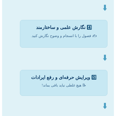
⬇️
4️⃣
نگارش علمی و ساختارمند
✍️ فصول را با انسجام و وضوح نگارش کنید.
⬇️
5️⃣
ویرایش حرفه‌ای و رفع ایرادات
📝 هیچ غلطی نباید باقی بماند!
⬇️