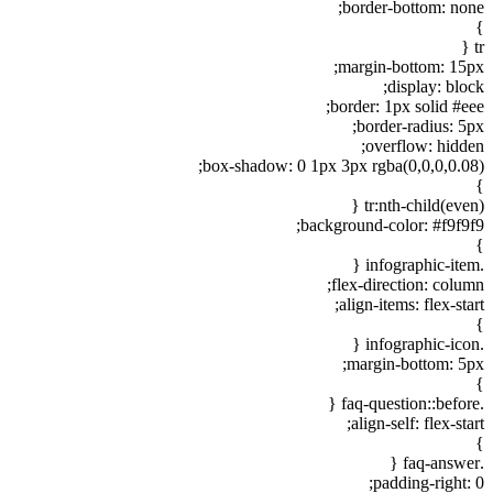
border-bottom: none;
}
tr {
margin-bottom: 15px;
display: block;
border: 1px solid #eee;
border-radius: 5px;
overflow: hidden;
box-shadow: 0 1px 3px rgba(0,0,0,0.08);
}
tr:nth-child(even) {
background-color: #f9f9f9;
}
.infographic-item {
flex-direction: column;
align-items: flex-start;
}
.infographic-icon {
margin-bottom: 5px;
}
.faq-question::before {
align-self: flex-start;
}
.faq-answer {
padding-right: 0;