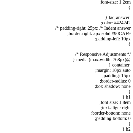
font-size: 1.2em;
}
.faq-answer {
color: #424242;
padding-right: 25px; /* Indent answer */
border-right: 2px solid #90CAF9;
padding-left: 10px;
}
/* Responsive Adjustments */
@media (max-width: 768px) {
.container {
margin: 10px auto;
padding: 15px;
border-radius: 0;
box-shadow: none;
}
h1 {
font-size: 1.8em;
text-align: right;
border-bottom: none;
padding-bottom: 0;
}
h2 {