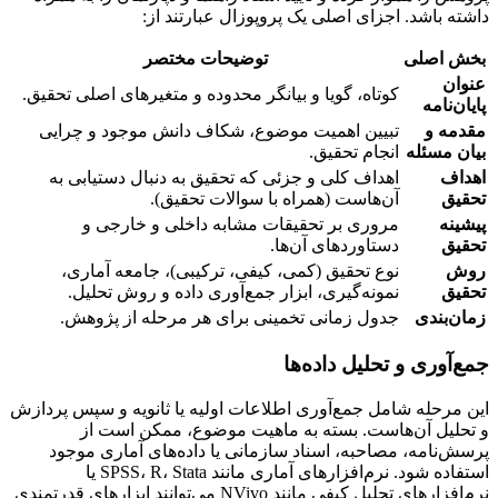
داشته باشد. اجزای اصلی یک پروپوزال عبارتند از:
بخش اصلی
توضیحات مختصر
عنوان
کوتاه، گویا و بیانگر محدوده و متغیرهای اصلی تحقیق.
پایان‌نامه
مقدمه و
تبیین اهمیت موضوع، شکاف دانش موجود و چرایی
بیان مسئله
انجام تحقیق.
اهداف
اهداف کلی و جزئی که تحقیق به دنبال دستیابی به
تحقیق
آن‌هاست (همراه با سوالات تحقیق).
پیشینه
مروری بر تحقیقات مشابه داخلی و خارجی و
تحقیق
دستاوردهای آن‌ها.
روش
نوع تحقیق (کمی، کیفی، ترکیبی)، جامعه آماری،
تحقیق
نمونه‌گیری، ابزار جمع‌آوری داده و روش تحلیل.
زمان‌بندی
جدول زمانی تخمینی برای هر مرحله از پژوهش.
جمع‌آوری و تحلیل داده‌ها
این مرحله شامل جمع‌آوری اطلاعات اولیه یا ثانویه و سپس پردازش
و تحلیل آن‌هاست. بسته به ماهیت موضوع، ممکن است از
پرسش‌نامه، مصاحبه، اسناد سازمانی یا داده‌های آماری موجود
استفاده شود. نرم‌افزارهای آماری مانند SPSS، R، Stata یا
نرم‌افزارهای تحلیل کیفی مانند NVivo می‌توانند ابزارهای قدرتمندی