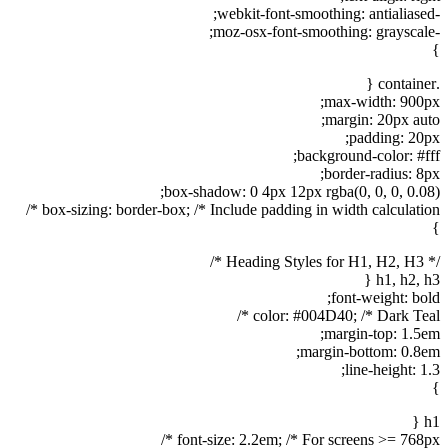
-webkit-font-smoothing: antialiased;
-moz-osx-font-smoothing: grayscale;
}
.container {
max-width: 900px;
margin: 20px auto;
padding: 20px;
background-color: #fff;
border-radius: 8px;
box-shadow: 0 4px 12px rgba(0, 0, 0, 0.08);
box-sizing: border-box; /* Include padding in width calculation */
}
/* Heading Styles for H1, H2, H3 */
h1, h2, h3 {
font-weight: bold;
color: #004D40; /* Dark Teal */
margin-top: 1.5em;
margin-bottom: 0.8em;
line-height: 1.3;
}
h1 {
font-size: 2.2em; /* For screens >= 768px */