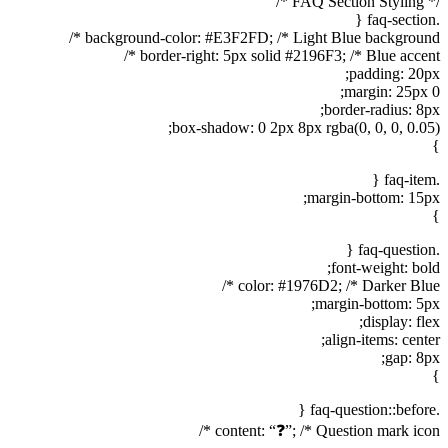
/* FAQ Section Styling */
.faq-section {
background-color: #E3F2FD; /* Light Blue background */
border-right: 5px solid #2196F3; /* Blue accent */
padding: 20px;
margin: 25px 0;
border-radius: 8px;
box-shadow: 0 2px 8px rgba(0, 0, 0, 0.05);
}
.faq-item {
margin-bottom: 15px;
}
.faq-question {
font-weight: bold;
color: #1976D2; /* Darker Blue */
margin-bottom: 5px;
display: flex;
align-items: center;
gap: 8px;
}
.faq-question::before {
content: “❓”; /* Question mark icon */