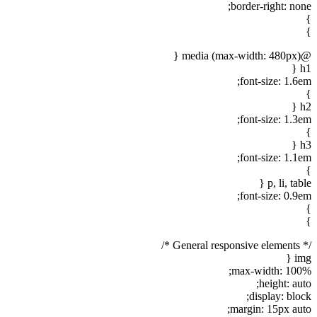
border-right: none;
}
}
@media (max-width: 480px) {
h1 {
font-size: 1.6em;
}
h2 {
font-size: 1.3em;
}
h3 {
font-size: 1.1em;
}
p, li, table {
font-size: 0.9em;
}
}
/* General responsive elements */
img {
max-width: 100%;
height: auto;
display: block;
margin: 15px auto;