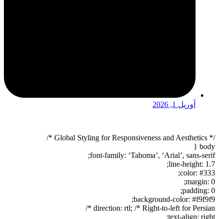
آوریل 1, 2026
/* Global Styling for Responsiveness and Aesthetics */
body {
font-family: ‘Tahoma’, ‘Arial’, sans-serif;
line-height: 1.7;
color: #333;
margin: 0;
padding: 0;
background-color: #f9f9f9;
direction: rtl; /* Right-to-left for Persian */
text-align: right;