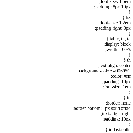
font-size: 1.5em;
padding: 8px 10px;
}
h3 {
font-size: 1.2em;
padding-right: 8px;
}
table, th, td {
display: block;
width: 100%;
}
th {
text-align: center;
background-color: #00695C;
color: #fff;
padding: 10px;
font-size: 1em;
}
td {
border: none;
border-bottom: 1px solid #ddd;
text-align: right;
padding: 10px;
}
td:last-child {