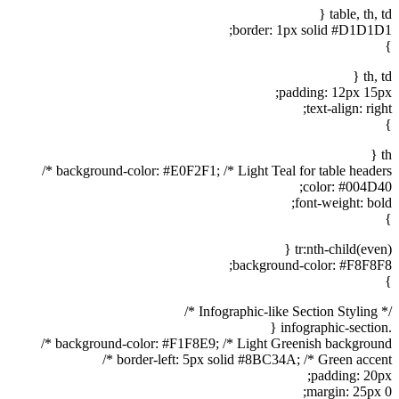
table, th, td {
border: 1px solid #D1D1D1;
}
th, td {
padding: 12px 15px;
text-align: right;
}
th {
background-color: #E0F2F1; /* Light Teal for table headers */
color: #004D40;
font-weight: bold;
}
tr:nth-child(even) {
background-color: #F8F8F8;
}
/* Infographic-like Section Styling */
.infographic-section {
background-color: #F1F8E9; /* Light Greenish background */
border-left: 5px solid #8BC34A; /* Green accent */
padding: 20px;
margin: 25px 0;