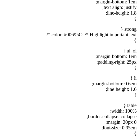
margin-bottom: 1em;
text-align: justify;
line-height: 1.8;
}
strong {
color: #00695C; /* Highlight important text */
}
ul, ol {
margin-bottom: 1em;
padding-right: 25px;
}
li {
margin-bottom: 0.6em;
line-height: 1.6;
}
table {
width: 100%;
border-collapse: collapse;
margin: 20px 0;
font-size: 0.95em;
}