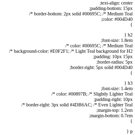
text-align: center;
padding-bottom: 15px;
border-bottom: 2px solid #00695C; /* Medium Teal */
color: #004D40;
}
h2 {
font-size: 1.8em;
color: #00695C; /* Medium Teal */
background-color: #E0F2F1; /* Light Teal background for H2 */
padding: 10px 15px;
border-radius: 5px;
border-right: 5px solid #004D40;
}
h3 {
font-size: 1.4em;
color: #00897B; /* Slightly Lighter Teal */
padding-right: 10px;
border-right: 3px solid #4DB6AC; /* Even Lighter Teal */
margin-top: 1.2em;
margin-bottom: 0.7em;
}
p {