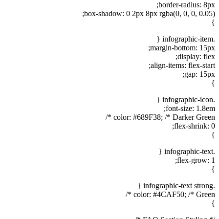
border-radius: 8px;
box-shadow: 0 2px 8px rgba(0, 0, 0, 0.05);
}
.infographic-item {
margin-bottom: 15px;
display: flex;
align-items: flex-start;
gap: 15px;
}
.infographic-icon {
font-size: 1.8em;
color: #689F38; /* Darker Green */
flex-shrink: 0;
}
.infographic-text {
flex-grow: 1;
}
.infographic-text strong {
color: #4CAF50; /* Green */
}