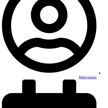
Mahyarmni