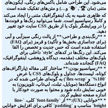
می‌شود. این طراحی شامل باکس‌های رنگی، آیکون‌های
متنی (مان`🏆`, `📚` و…) و متن‌های تفکیک شده است
که ظاهری شبیه به یک اینفوگرافیک متنی را ایجاد می‌کند
و کاملاً رسپانسیو است. شما می‌توانید رنگ‌ها و فونت‌ها
را در ویرایشگر بلوک یا از طریق CSS سایت خود تغییر
دهید.
* **رنگ‌بندی و طراحی:** از پالت رنگی سبزآبی و آبی
(برای جداسازی بخش‌ها و تأکید) و قرمز (برای FAQ)
استفاده شده است که حس جدیت و تخصص را القا
می‌کند. این رنگ‌ها در کدهای `style` داخلی برای
بلوک‌های مختلف (مقدمه، دیدگاه پژوهشی، اینفوگرافیک،
FAQ) گنجانده شده‌اند.
* **رسپانسیو بودن:** ساختار کلی مقاله (پاراگراف‌های
کوتاه، لیست‌ها، جداول و بلوک‌های CSS با عرض
`100%` و `flex-wrap`) به گونه‌ای طراحی شده که در
انواع دستگاه‌ها (موبایل، تبلت، لپ‌تاپ، تلویزیون) به
خوبی نمایش داده شود و محتوا به صورت خودکار با
اندازه صفحه تنظیم گردد.
* **خوانایی (UX):** از `font-family` کلی، `line-
height` مناسب و `padding` کافی برای افزایش خوانایی