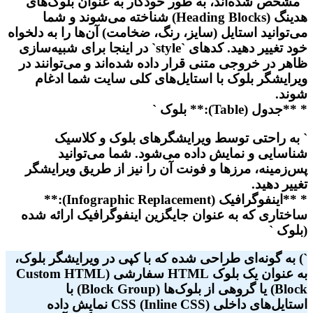
` مشخص شده‌اند، به طور خودکار به عنوان بلوک‌های
هدینگ (Heading Blocks) شناخته می‌شوند و شما
می‌توانید استایل (سایز، رنگ، ضخامت) آن‌ها را به دلخواه
خود تغییر دهید. کدهای `style` در اینجا برای شبیه‌سازی
ظاهر در خروجی متنی قرار داده شده‌اند و می‌توانند در
ویرایشگر بلوک با استایل‌های کلی سایت شما ادغام
شوند.
* **جدول (Table):** بلوک `
` به راحتی توسط ویرایشگرهای بلوک و کلاسیک
شناسایی و نمایش داده می‌شود. شما می‌توانید
پس‌زمینه، مرزها و فونت آن را نیز از طریق ویرایشگر
تغییر دهید.
* **اینفوگرافیک (Infographic Replacement):**
ساختاری که به عنوان جایگزین اینفوگرافیک ارائه شده
(بلوک `
`) به گونه‌ای طراحی شده که با کپی در ویرایشگر بلوک،
به عنوان یک بلوک HTML سفارشی (Custom HTML
Block) یا گروهی از بلوک‌ها (Block Group) با
استایل‌های داخلی CSS (Inline CSS) نمایش داده