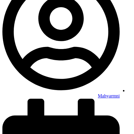
Mahyarmni