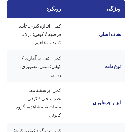
ویژگی
رویکرد
کمی: اندازه‌گیری، تأیید
هدف اصلی
فرضیه / کیفی: درک،
کشف مفاهیم
کمی: عددی، آماری /
نوع داده
کیفی: متنی، تصویری،
روایی
کمی: پرسشنامه،
نظرسنجی / کیفی:
ابزار جمع‌آوری
مصاحبه، مشاهده، گروه
کانونی
کمی: بزرگ / کیفی: کوچک