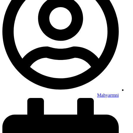
Mahyarmni