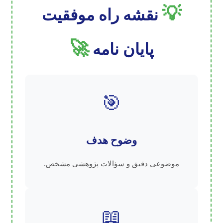
💡
نقشه راه موفقیت
🚀
پایان نامه
🎯
وضوح هدف
موضوعی دقیق و سؤالات پژوهشی مشخص.
📖