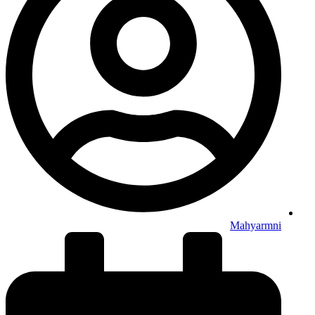
Mahyarmni