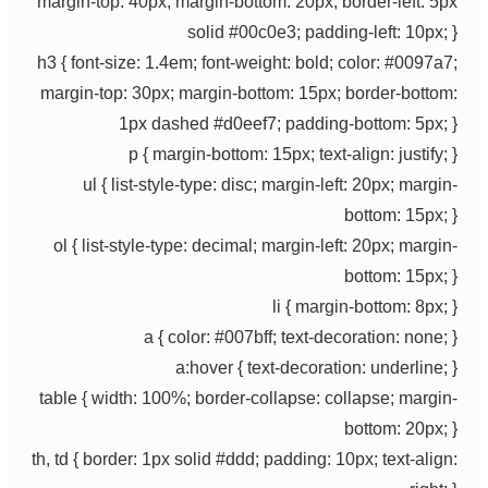
margin-top: 40px; margin-bottom: 20px; border-left: 5px
solid #00c0e3; padding-left: 10px; }
h3 { font-size: 1.4em; font-weight: bold; color: #0097a7;
margin-top: 30px; margin-bottom: 15px; border-bottom:
1px dashed #d0eef7; padding-bottom: 5px; }
p { margin-bottom: 15px; text-align: justify; }
ul { list-style-type: disc; margin-left: 20px; margin-
bottom: 15px; }
ol { list-style-type: decimal; margin-left: 20px; margin-
bottom: 15px; }
li { margin-bottom: 8px; }
a { color: #007bff; text-decoration: none; }
a:hover { text-decoration: underline; }
table { width: 100%; border-collapse: collapse; margin-
bottom: 20px; }
th, td { border: 1px solid #ddd; padding: 10px; text-align: