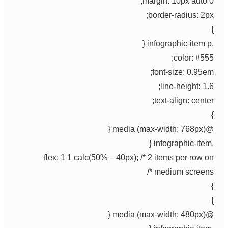
margin: 10px auto 0;
border-radius: 2px;
}
.infographic-item p {
color: #555;
font-size: 0.95em;
line-height: 1.6;
text-align: center;
}
@media (max-width: 768px) {
.infographic-item {
flex: 1 1 calc(50% – 40px); /* 2 items per row on
medium screens */
}
}
@media (max-width: 480px) {