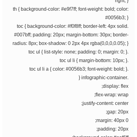
right; }
th { background-color: #e9f7ff; font-weight: bold; color:
#0056b3; }
.toc { background-color: #f0f8ff; border-left: 4px solid
#007bff; padding: 20px; margin-bottom: 30px; border-
radius: 8px; box-shadow: 0 2px 4px rgba(0,0,0,0.05); }
.toc ul { list-style: none; padding: 0; margin: 0; }
.toc ul li { margin-bottom: 10px; }
.toc ul li a { color: #0056b3; font-weight: bold; }
.infographic-container {
display: flex;
flex-wrap: wrap;
justify-content: center;
gap: 20px;
margin: 40px 0;
padding: 20px;