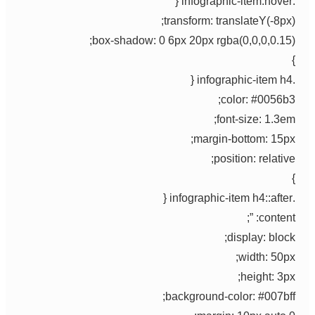
.infographic-item:hover {
transform: translateY(-8px);
box-shadow: 0 6px 20px rgba(0,0,0,0.15);
}
.infographic-item h4 {
color: #0056b3;
font-size: 1.3em;
margin-bottom: 15px;
position: relative;
}
.infographic-item h4::after {
content: ”;
display: block;
width: 50px;
height: 3px;
background-color: #007bff;