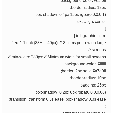
background-color: #eaf6ff;
border-radius: 12px;
box-shadow: 0 4px 15px rgba(0,0,0,0.1);
text-align: center;
}
.infographic-item {
flex: 1 1 calc(33% – 40px); /* 3 items per row on large
screens */
min-width: 280px; /* Minimum width for small screens */
background-color: #ffffff;
border: 2px solid #a7d9ff;
border-radius: 10px;
padding: 25px;
box-shadow: 0 2px 8px rgba(0,0,0,0.08);
transition: transform 0.3s ease, box-shadow 0.3s ease;
}