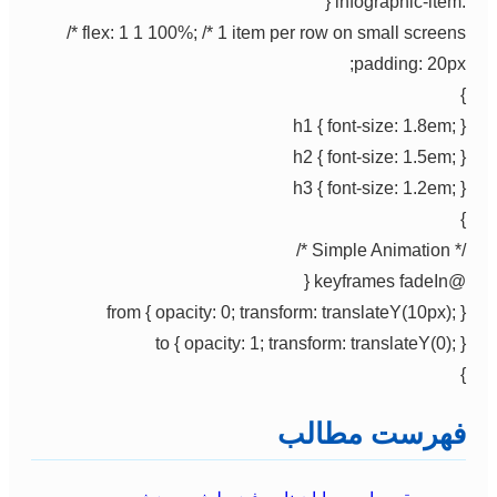
.infographic-item {
flex: 1 1 100%; /* 1 item per row on small screens */
padding: 20px;
}
h1 { font-size: 1.8em; }
h2 { font-size: 1.5em; }
h3 { font-size: 1.2em; }
}
/* Simple Animation */
@keyframes fadeIn {
from { opacity: 0; transform: translateY(10px); }
to { opacity: 1; transform: translateY(0); }
}
فهرست مطالب