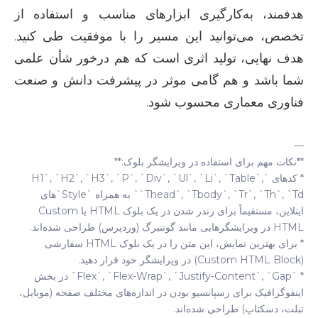
هدفمند، به‌کارگیری ابزارهای مناسب و استفاده از
تخصص، می‌توانید این مسیر را با موفقیت طی کنید.
هدف نهایی، تولید اثری است که هم درخور شأن علمی
شما باشد و هم گامی موثر در پیشرفت دانش و صنعت
فناوری معماری محسوب شود.
—
**نکات مهم برای استفاده در ویرایشگر بلوک:**
* کدهای `h1`, `h2`, `h3`, `p`, `div`, `ul`, `li`, `table`,
`thead`, `tbody`, `tr`, `th`, `td` به همراه `style`های
اینلاین، مستقیماً برای رندر شدن در یک بلوک HTML یا Custom
HTML در ویرایشگرهایی مانند گوتنبرگ (وردپرس) طراحی شده‌اند.
* برای بهترین نمایش، این متن را در یک بلوک HTML سفارشی
(Custom HTML Block) در ویرایشگر خود قرار دهید.
* `flex`, `flex-Wrap`, `justify-Content`, `gap` در بخش
اینفوگرافیک برای رسپانسیو بودن در اندازه‌های مختلف صفحه (موبایل،
تبلت، دسکتاپ) طراحی شده‌اند.