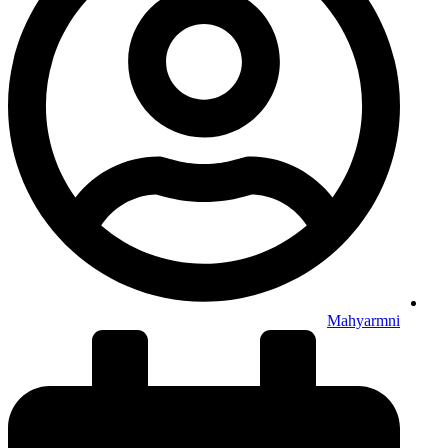
Mahyarmni