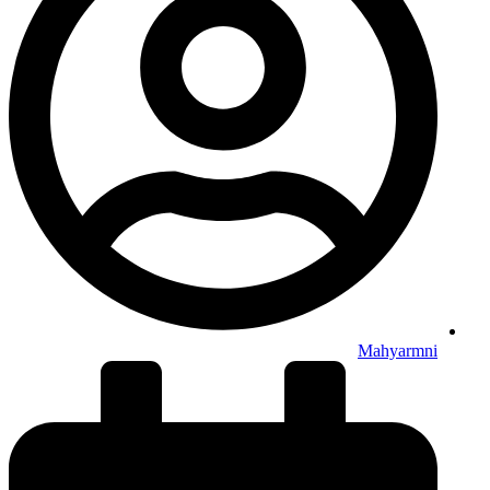
Mahyarmni