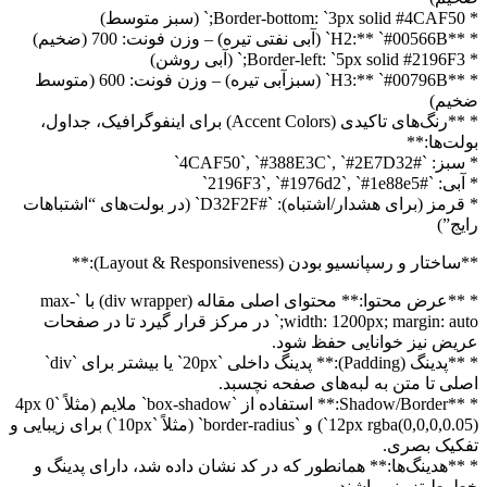
* Border-bottom: `3px solid #4CAF50;` (سبز متوسط)
* **H2:** `#00566B` (آبی نفتی تیره) – وزن فونت: 700 (ضخیم)
* Border-left: `5px solid #2196F3;` (آبی روشن)
* **H3:** `#00796B` (سبزآبی تیره) – وزن فونت: 600 (متوسط
ضخیم)
* **رنگ‌های تاکیدی (Accent Colors) برای اینفوگرافیک، جداول،
بولت‌ها:**
* سبز: `#4CAF50`, `#388E3C`, `#2E7D32`
* آبی: `#2196F3`, `#1976d2`, `#1e88e5`
* قرمز (برای هشدار/اشتباه): `#D32F2F` (در بولت‌های “اشتباهات
رایج”)
**ساختار و رسپانسیو بودن (Layout & Responsiveness):**
* **عرض محتوا:** محتوای اصلی مقاله (div wrapper) با `max-
width: 1200px; margin: auto;` در مرکز قرار گیرد تا در صفحات
عریض نیز خوانایی حفظ شود.
* **پدینگ (Padding):** پدینگ داخلی `20px` یا بیشتر برای `div`
اصلی تا متن به لبه‌های صفحه نچسبد.
* **Shadow/Border:** استفاده از `box-shadow` ملایم (مثلاً `0 4px
12px rgba(0,0,0,0.05)`) و `border-radius` (مثلاً `10px`) برای زیبایی و
تفکیک بصری.
* **هدینگ‌ها:** همانطور که در کد نشان داده شد، دارای پدینگ و
خطوط تزیینی باشند.