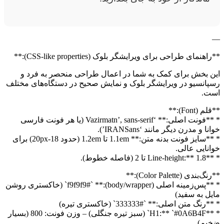
—
**راهنمای طراحی برای ویرایشگر بلوک (CSS-like properties):**
این بخش برای کمک به شما در اعمال طراحی منحصر به فرد و
رسپانسیو در ویرایشگر بلوک و نمایش صحیح در دستگاه‌های مختلف
است.
**قلم (Font):**
* **فونت اصلی:** ‘Vazirmatn’, sans-serif (یا هر فونت فارسی
خوانا و مدرن دیگر مانند ‘IRANSans’).
* **سایز فونت بدنه متن:** 1.1em تا 1.2em (حدود 18-20px) برای
خوانایی عالی.
* **Line-height:** 1.8 تا 2 (فاصله خطوط).
**رنگ‌بندی (Color Palette):**
* **پس‌زمینه اصلی (body/wrapper):** `#f9f9f9` (خاکستری روشن
مایل به سفید)
* **رنگ متن اصلی:** `#333333` (خاکستری تیره)
* **H1:** `#0A6B4F` (سبز تیره جنگلی) – وزن فونت: 800 (بسیار
ضخیم)