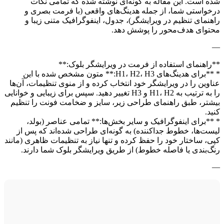
شده است. این مقاله به گونه‌ای نوشته شده که تمامی نکات
درخواستی شما، از جمله هدینگ‌های واقعی (با فرمت بصری و
راهنمای تنظیم در ویرایشگر)، جدول، اینفوگرافیک متنی زیبا و
محتوای هدف‌محور را پوشش دهد.
—
**راهنمای استفاده از فرمت در ویرایشگر بلوک:**
* **برای هدینگ‌های H1، H2، H3:** متون مشخص شده با این
عناوین را در ویرایشگر خود انتخاب کرده و از منوی تنظیمات، آن‌ها
را به ترتیب به H1، H2 و H3 تغییر دهید. سپس برای زیبایی و خوانایی
بیشتر، طبق راهنمای طراحی زیر، سایز و ضخامت فونت را تنظیم
کنید.
* **برای اینفوگرافیک و سایر بخش‌ها:** تمامی عناصر (بولد،
لیست‌ها، خطوط جداکننده) به گونه‌ای طراحی شده‌اند که پس از
کپی، ساختار خود را حفظ کرده و تنها نیاز به تنظیمات ظاهری (مانند
رنگ‌بندی یا فاصله خطوط) از طریق ویرایشگر بلوک شما دارند.
—