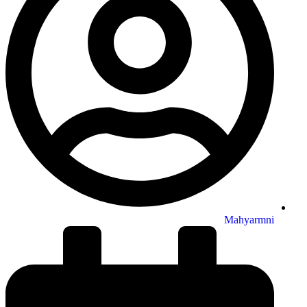
Mahyarmni