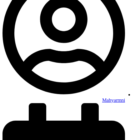
Mahyarmni