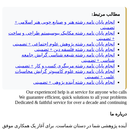
مطالب مرتبط:
انجام پایان نامه رشته هنر و صنایع چوبی هنر اسلامی +
تضمینی
انجام پایان نامه رشته مکانیک بیوسیستم طراحی و ساخت
+ تضمینی
انجام پایان نامه رشته پژوهش علوم اجتماعی + تضمینی
انجام پایان نامه رشته فلسفه دین + تضمینی
انجام پایان نامه رشته شیعه شناسی گرایش جامعه
شناسی + تضمینی
انجام پایان نامه رشته مربیگری کسب و کار + تضمینی
انجام پایان نامه رشته علوم کامپیوتر گرایش محاسبات
علمی + تضمینی
انجام پایان نامه رشته آینده پژوهی + تضمینی
Our experienced help is at service for anyone who calls
We guarantee efficient, quick solutions to all your problems
Dedicated & faithful service for over a decade and continuing
درباره ما
آینده پژوهشی شما در دستان شماست. برای آغاز یک همکاری موفق