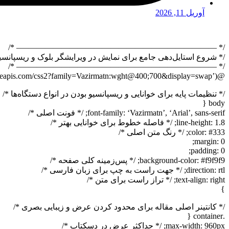
آوریل 11, 2026
/* ————————————————————————– */
/* شروع استایل‌دهی جامع برای نمایش در ویرایشگر بلوک و ریسپانسیو
/* ————————————————————————– */
@import url(‘https://fonts.googleapis.com/css2?family=Vazirmatn:wght@400;700&display=swap’); /* فونت مناسب فارسی */
/* تنظیمات پایه برای خوانایی و ریسپانسیو بودن در انواع دستگاه‌ها */
body {
font-family: ‘Vazirmatn’, ‘Arial’, sans-serif; /* فونت اصلی */
line-height: 1.8; /* فاصله خطوط برای خوانایی بهتر */
color: #333; /* رنگ متن اصلی */
margin: 0;
padding: 0;
background-color: #f9f9f9; /* پس‌زمینه کلی صفحه */
direction: rtl; /* جهت راست به چپ برای زبان فارسی */
text-align: right; /* تراز راست برای متن */
}
/* کانتینر اصلی مقاله برای محدود کردن عرض و زیبایی بصری */
.container {
max-width: 960px; /* حداکثر عرض در دسکتاپ */