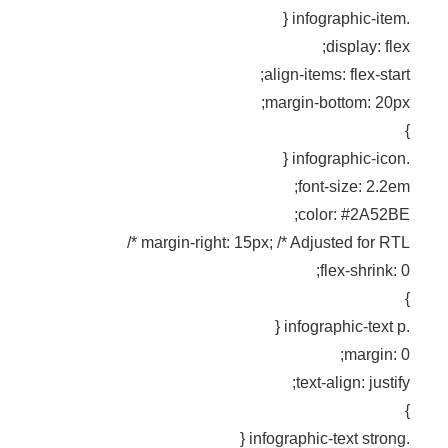
.infographic-item {
display: flex;
align-items: flex-start;
margin-bottom: 20px;
}
.infographic-icon {
font-size: 2.2em;
color: #2A52BE;
margin-right: 15px; /* Adjusted for RTL */
flex-shrink: 0;
}
.infographic-text p {
margin: 0;
text-align: justify;
}
.infographic-text strong {