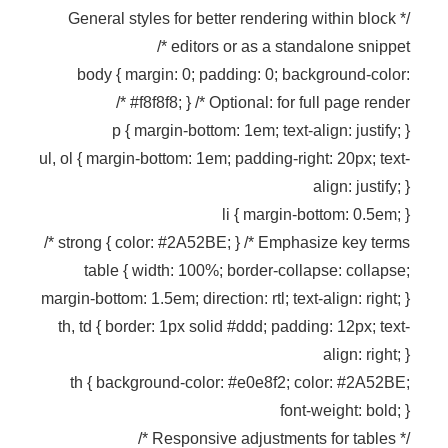
/* General styles for better rendering within block
editors or as a standalone snippet */
body { margin: 0; padding: 0; background-color:
#f8f8f8; } /* Optional: for full page render */
p { margin-bottom: 1em; text-align: justify; }
ul, ol { margin-bottom: 1em; padding-right: 20px; text-
align: justify; }
li { margin-bottom: 0.5em; }
strong { color: #2A52BE; } /* Emphasize key terms */
table { width: 100%; border-collapse: collapse;
margin-bottom: 1.5em; direction: rtl; text-align: right; }
th, td { border: 1px solid #ddd; padding: 12px; text-
align: right; }
th { background-color: #e0e8f2; color: #2A52BE;
font-weight: bold; }
/* Responsive adjustments for tables */