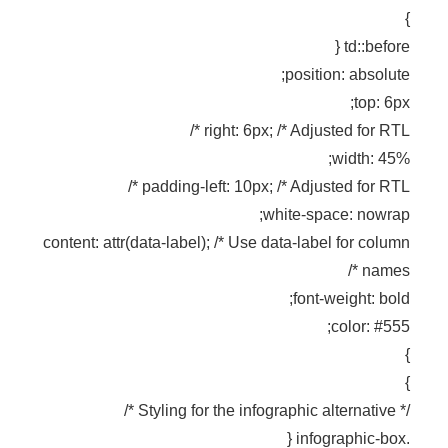
}
td::before {
position: absolute;
top: 6px;
right: 6px; /* Adjusted for RTL */
width: 45%;
padding-left: 10px; /* Adjusted for RTL */
white-space: nowrap;
content: attr(data-label); /* Use data-label for column
names */
font-weight: bold;
color: #555;
}
}
/* Styling for the infographic alternative */
.infographic-box {