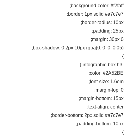
background-color: #f2faff;
border: 1px solid #a7c7e7;
border-radius: 10px;
padding: 25px;
margin: 30px 0;
box-shadow: 0 2px 10px rgba(0, 0, 0, 0.05);
}
.infographic-box h3 {
color: #2A52BE;
font-size: 1.6em;
margin-top: 0;
margin-bottom: 15px;
text-align: center;
border-bottom: 2px solid #a7c7e7;
padding-bottom: 10px;
}