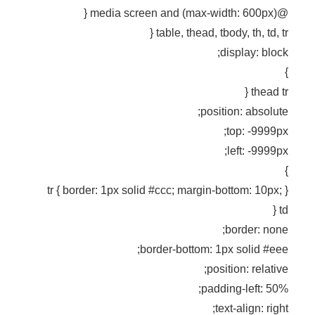
@media screen and (max-width: 600px) {
table, thead, tbody, th, td, tr {
display: block;
}
thead tr {
position: absolute;
top: -9999px;
left: -9999px;
}
tr { border: 1px solid #ccc; margin-bottom: 10px; }
td {
border: none;
border-bottom: 1px solid #eee;
position: relative;
padding-left: 50%;
text-align: right;