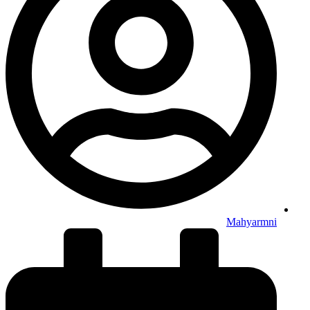
Mahyarmni