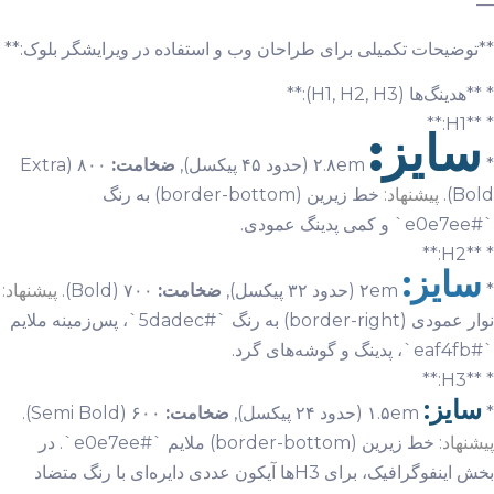
—
**توضیحات تکمیلی برای طراحان وب و استفاده در ویرایشگر بلوک:**
* **هدینگ‌ها (H1, H2, H3):**
* **H1:**
سایز:
*
۲.۸em (حدود ۴۵ پیکسل),
ضخامت:
۸۰۰ (Extra
Bold).
پیشنهاد:
خط زیرین (border-bottom) به رنگ
`#e0e7ee` و کمی پدینگ عمودی.
* **H2:**
سایز:
*
۲em (حدود ۳۲ پیکسل),
ضخامت:
۷۰۰ (Bold).
پیشنهاد:
نوار عمودی (border-right) به رنگ `#5dadec`، پس‌زمینه ملایم
`#eaf4fb`، پدینگ و گوشه‌های گرد.
* **H3:**
سایز:
*
۱.۵em (حدود ۲۴ پیکسل),
ضخامت:
۶۰۰ (Semi Bold).
پیشنهاد:
خط زیرین (border-bottom) ملایم `#e0e7ee`. در
بخش اینفوگرافیک، برای H3ها آیکون عددی دایره‌ای با رنگ متضاد