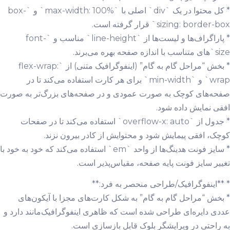
* کل محتوا در یک `div` اصلی با `max-width: 100%` و `box-
sizing: border-box` قرار گرفته است.
* پاراگراف‌ها و لیست‌ها از `line-height` مناسب و `font-
size`های متناسب با اندازه صفحه بهره می‌برند.
* بخش “مراحل گام به گام” (اینفوگرافیک متنی) از `flex-wrap:
wrap` و `min-width` برای هر کارت استفاده می‌کند تا در
صفحه‌های کوچک به صورت عمودی و در صفحه‌های بزرگ‌تر به صورت
افقی نمایش داده شود.
* جدول از `overflow-x: auto` استفاده می‌کند تا در صفحات
کوچک، افقی پیمایش شود و محتوایش از کادر بیرون نزند.
* سایز فونت هدینگ‌ها از واحد `em` استفاده می‌کند که خود به خود با
تغییر سایز فونت پایه صفحه، مقیاس‌پذیر است.
* **اینفوگرافیک/طراحی منحصر به فرد:**
* بخش “مراحل گام به گام” به شکل کارت‌های مجزا با آیکون‌های
عددی دایره‌ای طراحی شده است که ظاهری اینفوگرافیک‌مانند دارد و
به راحتی در ویرایشگر بلوک قابل بازسازی است.