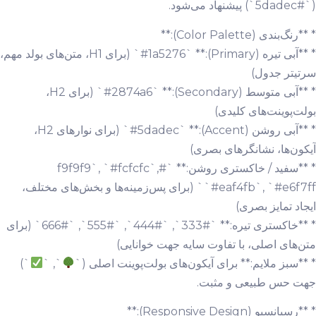
(`#5dadec`) پیشنهاد می‌شود.
* **رنگ‌بندی (Color Palette):**
* **آبی تیره (Primary):** `#1a5276` (برای H1، متن‌های بولد مهم،
سرتیتر جدول)
* **آبی متوسط (Secondary):** `#2874a6` (برای H2،
بولت‌پوینت‌های کلیدی)
* **آبی روشن (Accent):** `#5dadec` (برای نوارهای H2،
آیکون‌ها، نشانگرهای بصری)
* **سفید / خاکستری روشن:** `#f9f9f9`, `#fcfcfc`,
`#eaf4fb`, `#e6f7ff` (برای پس‌زمینه‌ها و بخش‌های مختلف،
ایجاد تمایز بصری)
* **خاکستری تیره:** `#333`, `#444`, `#555`, `#666` (برای
متن‌های اصلی، با تفاوت سایه جهت خوانایی)
* **سبز ملایم:** برای آیکون‌های بولت‌پوینت اصلی (`
`, `
`)
جهت حس طبیعی و مثبت.
* **رسپانسیو (Responsive Design):**