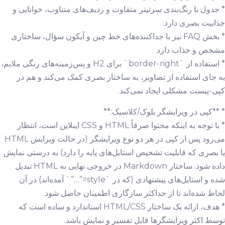
* جدول با رنگ‌بندی سرتیتر متفاوت و ردیف‌های متناوب، خوانایی و
جذابیت بصری دارد.
* بخش FAQ نیز با جداکننده‌های خط چین و آیکون سؤال، ساختاری
مشخص و جذاب دارد.
* استفاده از `border-right` برای H2 و پس‌زمینه‌های رنگی ملایم،
به جای استفاده از تصاویر، به ساختار بصری کمک می‌کند و هم در
کپی-پیست مشکلی ایجاد نمی‌کند.
* **کپی در ویرایشگر بلوک/کلاسیک:**
* با توجه به اینکه محتوا صرفاً HTML و CSS اینلاین است، انتظار
می‌رود پس از کپی در هر دو نوع ویرایشگر (در حالت ویرایش HTML
یا بصری که قابلیت تشخیص استایل‌های پایه را دارد) به درستی نمایش
داده شود. ساختار Markdown در خروجی نهایی به HTML تبدیل
شده و استایل‌های پیشنهادی (که در `style=”…”` آمده‌اند) در آن
لحاظ شده‌اند تا از حداکثر سازگاری اطمینان حاصل شود.
* هدف، ارائه یک ساختار HTML/CSS استاندارد و ساده است که
توسط اکثر ویرایشگرها قابل تفسیر و نمایش باشد.