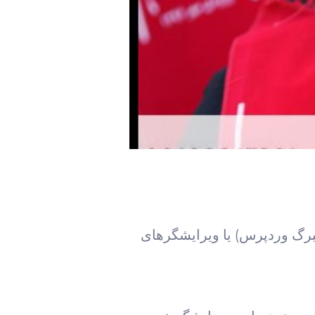
نند گوتنبرگ وردپرس) یا ویرایشگرهای