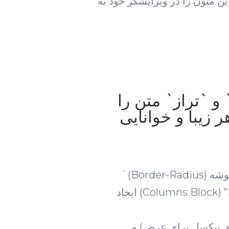
 متون را در ویرایشگر خود به
 فونت`، `وزن فونت (Bold)`، `رنگ` و `تراز` متن را
زیبا و خوانایی
* باکس‌های محتوایی مانند مقدمه و اینفوگرافیک با توضیحات `پس‌زمینه`، `رنگ متن`، `پدینگ` و `شعاع گوشه (border-Radius)`
مشخص شده‌اند. این قسمت‌ها را در ویرایشگر خود با استفاده از بلوک‌های “گروه” (Group Block) یا “ستون” (Columns Block) ایجاد
جای پیکسل برای عرض) و