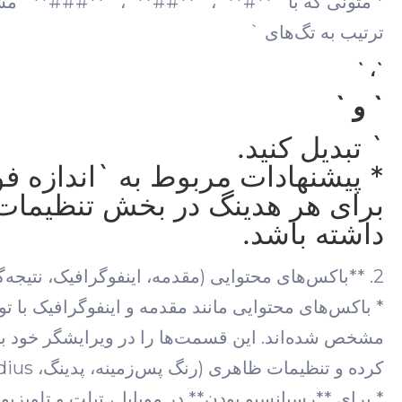
* متونی که با `**#**`، `**##**`، `**###**` مشخص
ترتیب به تگ‌های `
`، `
` و `
` تبدیل کنید.
برای هر هدینگ در بخش تنظیمات ب
داشته باشد.
2. **باکس‌های محتوایی (مقدمه، اینفوگرافیک، نتیجه‌گیری):**
کرده و تنظیمات ظاهری (رنگ پس‌زمینه، پدینگ، Border-Radius، سایه) را به صورت دستی اعمال کنید.
* برای **رسپانسیو بودن** در موبایل، تبلت و تلویزی