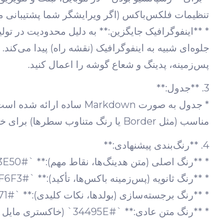
تنظیمات فلکس‌باکس (اگر ویرایشگر شما پشتیبانی می
* **اینفوگرافیک جایگزین:** به دلیل محدودیت در تو
جلوه‌ای شبیه به اینفوگرافیک (نقشه راه) پیدا می‌کند.
پس‌زمینه، پدینگ و شعاع گوشه را اعمال کنید.
3. **جدول:**
* جدول به صورت Markdown 
مناسب (مثل Border یا رنگ متناوب سطرها) برای خوانایی بهتر اعمال شده است.
4. **رنگ‌بندی پیشنهادی:**
* **رنگ اصلی (متن هدینگ‌ها، نقاط مهم):** `#2C3E50` (سرمه‌ای تیره) یا `#1A5276` (آبی تیره)
* **رنگ ثانویه (پس‌زمینه باکس‌ها، تأکید):** `#E8F6F3` (سبزآبی روشن) یا `#D1F2EB`
* **رنگ برجسته‌سازی (بولدها، نکات کلیدی):** `#2ECC71` (سبز زمردی) یا `#28B463`
* **رنگ متن عادی:** `#34495E` (خاکستری مایل به سرمه‌ای) یا `#4A647B`