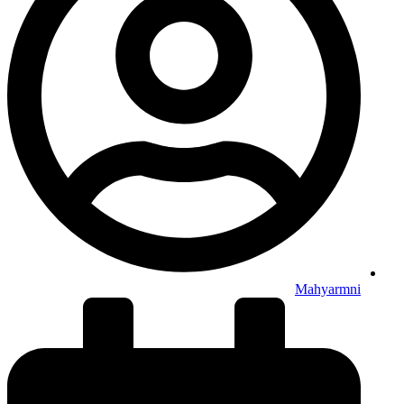
Mahyarmni