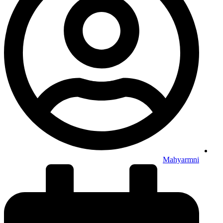
Mahyarmni