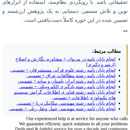
تحقیقاتی باشد. با رویکردی نظام‌مند، استفاده از ابزارهای
نوین و تلاش مستمر، دستیابی به یک پژوهش ارزشمند و
تضمین شده در این حوزه کاملاً دست‌یافتنی است.
**
مطالب مرتبط:
انجام پایان نامه در مریوان + مشاوره، نگارش و اصلاح
[ارشد و دکتری]
انجام پایان نامه رشته علوم قرآنی مستشرقان + تضمینی
انجام پایان نامه رشته مطالعات عراق + تضمینی
انجام پایان نامه رشته ایران باستان و میانه + تضمینی
انجام پایان نامه رشته یادگیری الکترونیکی + تضمینی
انجام پایان نامه رشته فناوری اطلاعات گرایش سیستم
های تکنولوژی اطلاعات + تضمینی
انجام پایان نامه رشته مهندسی مکانیک دریا + تضمینی
انجام پایان نامه رشته مهندسی حمل ونقل ریلی + تضمینی
Our experienced help is at service for anyone who calls
We guarantee efficient, quick solutions to all your problems
Dedicated & faithful service for over a decade and continuing