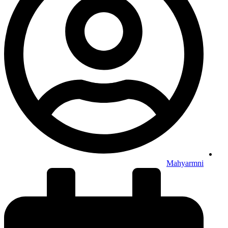
Mahyarmni