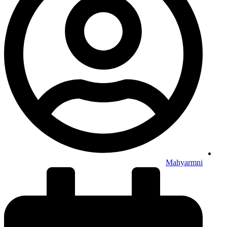
Mahyarmni