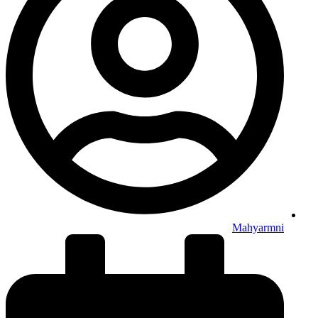
Mahyarmni