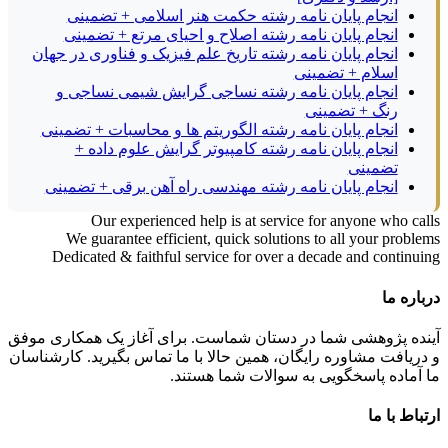
انجام پایان نامه رشته حکمت هنر اسلامی + تضمینی
انجام پایان نامه رشته اصلاح و احیای مرتع + تضمینی
انجام پایان نامه رشته تاریخ علم فیزیک و فناوری در جهان
اسلام + تضمینی
انجام پایان نامه رشته نساجی گرایش شیمی نساجی و
رنگ + تضمینی
انجام پایان نامه رشته الگوریتم ها و محاسبات + تضمینی
انجام پایان نامه رشته کامپیوتر گرایش علوم داده +
تضمینی
انجام پایان نامه رشته مهندسی راه آهن برقی + تضمینی
Our experienced help is at service for anyone who calls
We guarantee efficient, quick solutions to all your problems
Dedicated & faithful service for over a decade and continuing
درباره ما
آینده پژوهشی شما در دستان شماست. برای آغاز یک همکاری موفق
و دریافت مشاوره رایگان، همین حالا با ما تماس بگیرید. کارشناسان
ما آماده پاسخگویی به سوالات شما هستند.
ارتباط با ما