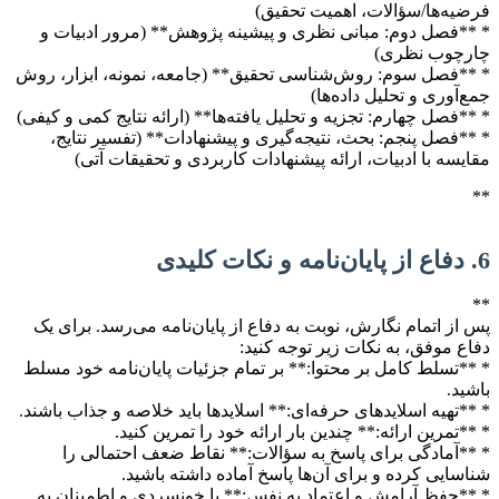
فرضیه‌ها/سؤالات، اهمیت تحقیق)
* **فصل دوم: مبانی نظری و پیشینه پژوهش** (مرور ادبیات و
چارچوب نظری)
* **فصل سوم: روش‌شناسی تحقیق** (جامعه، نمونه، ابزار، روش
جمع‌آوری و تحلیل داده‌ها)
* **فصل چهارم: تجزیه و تحلیل یافته‌ها** (ارائه نتایج کمی و کیفی)
* **فصل پنجم: بحث، نتیجه‌گیری و پیشنهادات** (تفسیر نتایج،
مقایسه با ادبیات، ارائه پیشنهادات کاربردی و تحقیقات آتی)
**
6. دفاع از پایان‌نامه و نکات کلیدی
**
پس از اتمام نگارش، نوبت به دفاع از پایان‌نامه می‌رسد. برای یک
دفاع موفق، به نکات زیر توجه کنید:
* **تسلط کامل بر محتوا:** بر تمام جزئیات پایان‌نامه خود مسلط
باشید.
* **تهیه اسلاید‌های حرفه‌ای:** اسلایدها باید خلاصه‌ و جذاب باشند.
* **تمرین ارائه:** چندین بار ارائه خود را تمرین کنید.
* **آمادگی برای پاسخ به سؤالات:** نقاط ضعف احتمالی را
شناسایی کرده و برای آن‌ها پاسخ آماده داشته باشید.
* **حفظ آرامش و اعتماد به نفس:** با خونسردی و اطمینان به