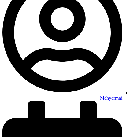
Mahyarmni