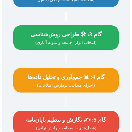
گام 3: 🛠️ طراحی روش‌شناسی
(انتخاب ابزار، جامعه و نمونه آماری)
گام 4: 📊 جمع‌آوری و تحلیل داده‌ها
(اجرای میدانی، پردازش اطلاعات)
گام 5: ✍️ نگارش و تنظیم پایان‌نامه
(فصل‌بندی، انسجام، ویرایش نهایی)