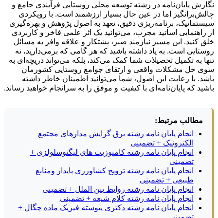
نگارش پایان‌نامه در رشته توسعه محلی روستایی فرآیندی جامع و
چالش‌برانگیز اما در عین حال بسیار ارزشمند است. با رویکردی
سیستماتیک، برنامه‌ریزی دقیق، تعهد به اصول پژوهش و بهره‌گیری
از راهنمایی اساتید مجرب، می‌توانید یک اثر علمی فاخر و کاربردی
خلق کنید. این مسیر نیازمند صبر، پشتکار و علاقه وافر به مسائل
روستایی است. به یاد داشته باشید که هر گامی که برمی‌دارید، نه
تنها به تکمیل تحصیلات شما کمک می‌کند، بلکه می‌تواند دریچه‌ای به
سوی حل مشکلات واقعی و ارتقای جوامع روستایی کشورمان
باشد. با رعایت این اصول، شما می‌توانید اطمینان خاطر داشته
باشید که پایان‌نامه‌ای با کیفیت و موفق را به سرانجام خواهید رساند.
مطالب مرتبط:
انجام پایان نامه رشته برق گرایش مدارهای مجتمع
الکترونیک + تضمینی
انجام پایان نامه رشته کامپوزیت های لیگنوسلولزی +
تضمینی
انجام پایان نامه رشته ترویج کشاورزی پایدار ومنابع
طبیعی + تضمینی
انجام پایان نامه رشته روابط بین الملل + تضمینی
انجام پایان نامه رشته کلام شیعه + تضمینی
انجام پایان نامه رشته دکتری پیوسته فیزیک ماده چگال +
تضمینی