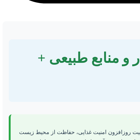
ر و منابع طبیعی +
 اهمیت روزافزون امنیت غذایی، حفاظت از محیط زیست