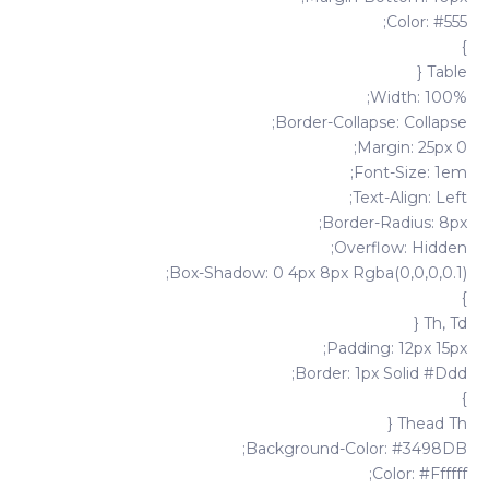
Color: #555;
}
Table {
Width: 100%;
Border-Collapse: Collapse;
Margin: 25px 0;
Font-Size: 1em;
Text-Align: Left;
Border-Radius: 8px;
Overflow: Hidden;
Box-Shadow: 0 4px 8px Rgba(0,0,0,0.1);
}
Th, Td {
Padding: 12px 15px;
Border: 1px Solid #ddd;
}
Thead Th {
Background-Color: #3498DB;
Color: #ffffff;