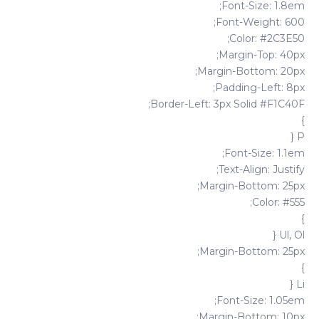
Font-Size: 1.8em;
Font-Weight: 600;
Color: #2C3E50;
Margin-Top: 40px;
Margin-Bottom: 20px;
Padding-Left: 8px;
Border-Left: 3px Solid #F1C40F;
}
P {
Font-Size: 1.1em;
Text-Align: Justify;
Margin-Bottom: 25px;
Color: #555;
}
Ul, Ol {
Margin-Bottom: 25px;
}
Li {
Font-Size: 1.05em;
Margin-Bottom: 10px;