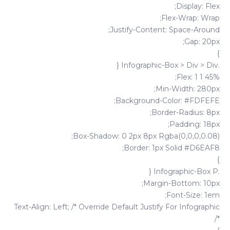
Display: Flex;
Flex-Wrap: Wrap;
Justify-Content: Space-Around;
Gap: 20px;
}
.infographic-Box > Div > Div {
Flex: 1 1 45%;
Min-Width: 280px;
Background-Color: #FDFEFE;
Border-Radius: 8px;
Padding: 18px;
Box-Shadow: 0 2px 8px Rgba(0,0,0,0.08);
Border: 1px Solid #D6EAF8;
}
.infographic-Box P {
Margin-Bottom: 10px;
Font-Size: 1em;
Text-Align: Left; /* Override Default Justify For Infographic
*/