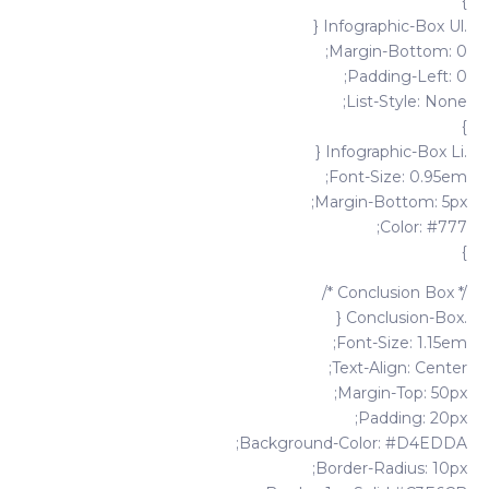
}
.infographic-Box Ul {
Margin-Bottom: 0;
Padding-Left: 0;
List-Style: None;
}
.infographic-Box Li {
Font-Size: 0.95em;
Margin-Bottom: 5px;
Color: #777;
}
/* Conclusion Box */
.conclusion-Box {
Font-Size: 1.15em;
Text-Align: Center;
Margin-Top: 50px;
Padding: 20px;
Background-Color: #D4EDDA;
Border-Radius: 10px;