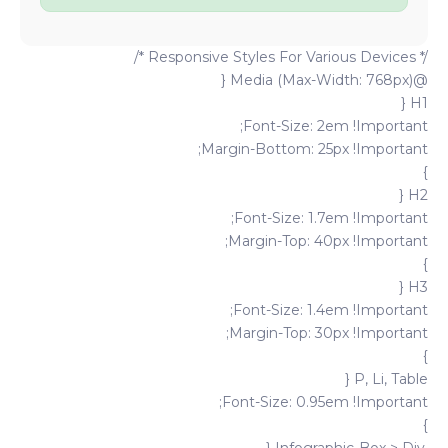
/* Responsive Styles For Various Devices */
@media (max-Width: 768px) {
H1 {
Font-Size: 2em !important;
Margin-Bottom: 25px !important;
}
H2 {
Font-Size: 1.7em !important;
Margin-Top: 40px !important;
}
H3 {
Font-Size: 1.4em !important;
Margin-Top: 30px !important;
}
P, Li, Table {
Font-Size: 0.95em !important;
}
.infographic-Box > Div {