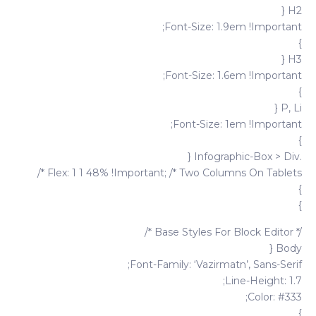
H2 {
Font-Size: 1.9em !important;
}
H3 {
Font-Size: 1.6em !important;
}
P, Li {
Font-Size: 1em !important;
}
.infographic-Box > Div {
Flex: 1 1 48% !important; /* Two Columns On Tablets */
}
}
/* Base Styles For Block Editor */
Body {
Font-Family: ‘Vazirmatn’, Sans-Serif;
Line-Height: 1.7;
Color: #333;
}