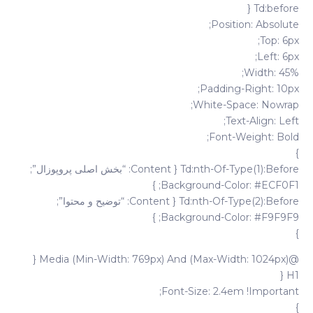
Td:before {
Position: Absolute;
Top: 6px;
Left: 6px;
Width: 45%;
Padding-Right: 10px;
White-Space: Nowrap;
Text-Align: Left;
Font-Weight: Bold;
}
Td:nth-Of-Type(1):before { Content: “بخش اصلی پروپوزال”;
Background-Color: #ECF0F1; }
Td:nth-Of-Type(2):before { Content: “توضیح و محتوا”;
Background-Color: #F9F9F9; }
}
@media (min-Width: 769px) And (max-Width: 1024px) {
H1 {
Font-Size: 2.4em !important;
}