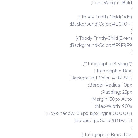
Font-Weight: Bold;
}
Tbody Tr:nth-Child(odd) {
Background-Color: #ECF0F1;
}
Tbody Tr:nth-Child(even) {
Background-Color: #F9F9F9;
}
/* Infographic Styling */
.infographic-Box {
Background-Color: #E8F8F5;
Border-Radius: 10px;
Padding: 25px;
Margin: 30px Auto;
Max-Width: 90%;
Box-Shadow: 0 6px 15px Rgba(0,0,0,0.1);
Border: 1px Solid #D1F2EB;
}
.infographic-Box > Div {