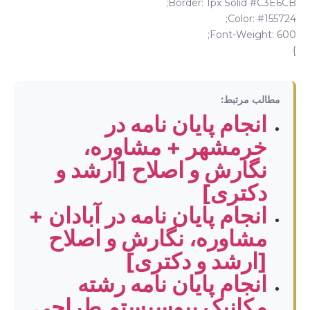
Border: 1px Solid #C3E6CB;
Color: #155724;
Font-Weight: 600;
}
مطالب مرتبط:
انجام پایان نامه در
خرمشهر + مشاوره،
نگارش و اصلاح [ارشد و
دکتری]
انجام پایان نامه در آبادان +
مشاوره، نگارش و اصلاح
[ارشد و دکتری]
انجام پایان نامه رشته
مکانیک بیوسیستم طراحی