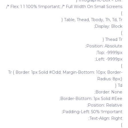
Flex: 1 1 100% !important; /* Full Width On Small Screens */
}
Table, Thead, Tbody, Th, Td, Tr {
Display: Block;
}
Thead Tr {
Position: Absolute;
Top: -9999px;
Left: -9999px;
}
Tr { Border: 1px Solid #ddd; Margin-Bottom: 10px; Border-
Radius: 8px;}
Td {
Border: None;
Border-Bottom: 1px Solid #eee;
Position: Relative;
Padding-Left: 50% !important;
Text-Align: Right;
}