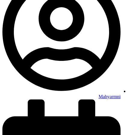
Mahyarmni