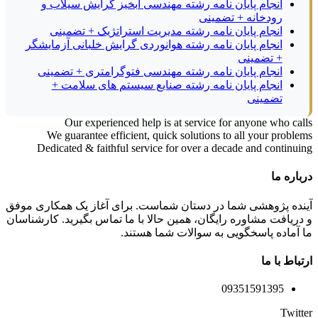
انجام پایان نامه رشته مهندسی آبخیز گرایش سیلاب و
رودخانه + تضمینی
انجام پایان نامه رشته مدیریت استراتژیک + تضمینی
انجام پایان نامه رشته هوانوردی گرایش خلبانی آزمایشگر
+ تضمینی
انجام پایان نامه رشته مهندسی فتوگرامتری + تضمینی
انجام پایان نامه رشته صنایع سیستم های سلامت +
تضمینی
Our experienced help is at service for anyone who calls
We guarantee efficient, quick solutions to all your problems
Dedicated & faithful service for over a decade and continuing
درباره ما
آینده پژوهشی شما در دستان شماست. برای آغاز یک همکاری موفق
و دریافت مشاوره رایگان، همین حالا با ما تماس بگیرید. کارشناسان
ما آماده پاسخگویی به سوالات شما هستند.
ارتباط با ما
09351591395
Twitter