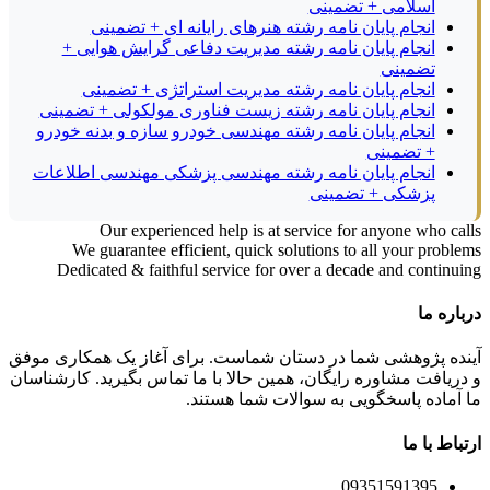
اسلامی + تضمینی
انجام پایان نامه رشته هنرهای رایانه ای + تضمینی
انجام پایان نامه رشته مدیریت دفاعی گرایش هوایی +
تضمینی
انجام پایان نامه رشته مدیریت استراتژی + تضمینی
انجام پایان نامه رشته زیست فناوری مولکولی + تضمینی
انجام پایان نامه رشته مهندسی خودرو سازه و بدنه خودرو
+ تضمینی
انجام پایان نامه رشته مهندسی پزشکی مهندسی اطلاعات
پزشکی + تضمینی
Our experienced help is at service for anyone who calls
We guarantee efficient, quick solutions to all your problems
Dedicated & faithful service for over a decade and continuing
درباره ما
آینده پژوهشی شما در دستان شماست. برای آغاز یک همکاری موفق
و دریافت مشاوره رایگان، همین حالا با ما تماس بگیرید. کارشناسان
ما آماده پاسخگویی به سوالات شما هستند.
ارتباط با ما
09351591395