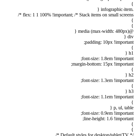
}
.infographic-item {
flex: 1 1 100% !important; /* Stack items on small screens */
}
}
@media (max-width: 480px) {
div {
padding: 10px !important;
}
h1 {
font-size: 1.8em !important;
margin-bottom: 15px !important;
}
h2 {
font-size: 1.3em !important;
}
h3 {
font-size: 1.1em !important;
}
p, ul, table {
font-size: 0.9em !important;
line-height: 1.6 !important;
}
}
/* Default styles for desktop/tablet/TV */