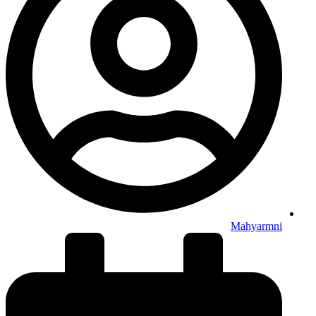
Mahyarmni