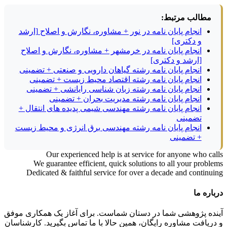
مطالب مرتبط:
انجام پایان نامه در نور + مشاوره، نگارش و اصلاح [ارشد
و دکتری]
انجام پایان نامه در خرمشهر + مشاوره، نگارش و اصلاح
[ارشد و دکتری]
انجام پایان نامه رشته گیاهان دارویی و صنعتی + تضمینی
انجام پایان نامه رشته اقتصاد محیط زیست + تضمینی
انجام پایان نامه رشته زبان شناسی رایانشی + تضمینی
انجام پایان نامه رشته مدیریت بحران + تضمینی
انجام پایان نامه رشته مهندسی شیمی پدیده های انتقال +
تضمینی
انجام پایان نامه رشته مهندسی برق انرژی و محیط زیست
+ تضمینی
Our experienced help is at service for anyone who calls
We guarantee efficient, quick solutions to all your problems
Dedicated & faithful service for over a decade and continuing
درباره ما
آینده پژوهشی شما در دستان شماست. برای آغاز یک همکاری موفق
و دریافت مشاوره رایگان، همین حالا با ما تماس بگیرید. کارشناسان