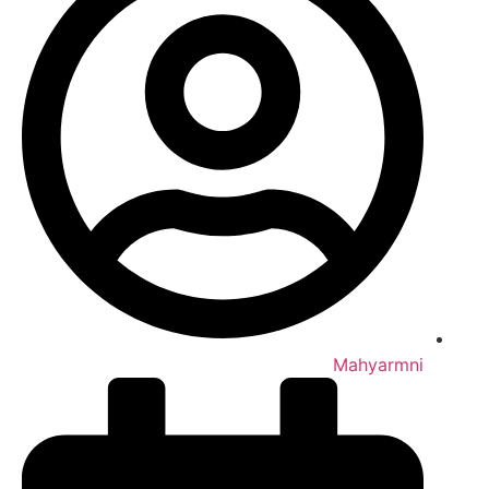
Mahyarmni