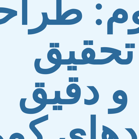
وم: طرا
حقیق
و دقیق
دهای کم