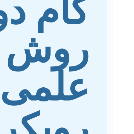
گام د
روش ت
علمی 
رویکر