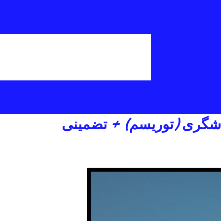
ردشگری (توریسم) + تضمینی