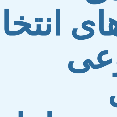
ای انتخ
عی