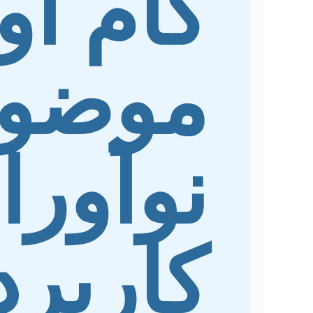
گام او
موضو
نوآورا
کاربر