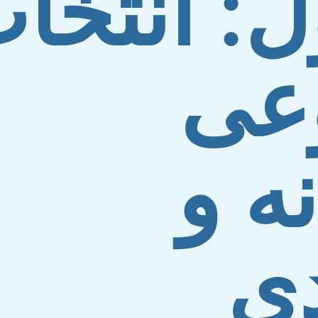
ل: انتخا
عی
نه و
دی