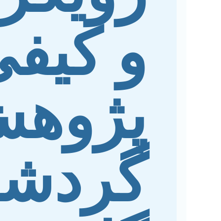
و کیفی
پژوه
گردش