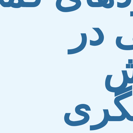
 در
ش
گری