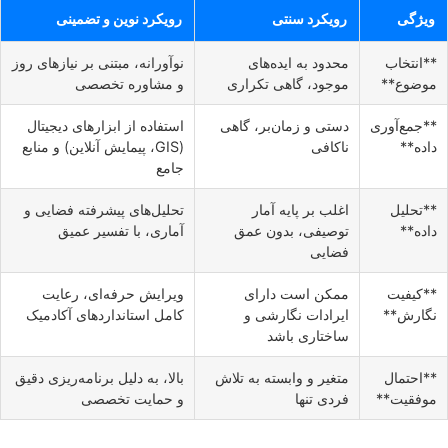
ویژگی
رویکرد سنتی
رویکرد نوین و تضمینی
**انتخاب
محدود به ایده‌های
نوآورانه، مبتنی بر نیازهای روز
موضوع**
موجود، گاهی تکراری
و مشاوره تخصصی
**جمع‌آوری
دستی و زمان‌بر، گاهی
استفاده از ابزارهای دیجیتال
داده**
ناکافی
(GIS، پیمایش آنلاین) و منابع
جامع
**تحلیل
اغلب بر پایه آمار
تحلیل‌های پیشرفته فضایی و
داده**
توصیفی، بدون عمق
آماری، با تفسیر عمیق
فضایی
**کیفیت
ممکن است دارای
ویرایش حرفه‌ای، رعایت
نگارش**
ایرادات نگارشی و
کامل استانداردهای آکادمیک
ساختاری باشد
**احتمال
متغیر و وابسته به تلاش
بالا، به دلیل برنامه‌ریزی دقیق
موفقیت**
فردی تنها
و حمایت تخصصی