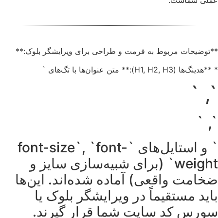
**توضیحات مربوط به فرمت و طراحی برای ویرایشگر بلوک:**
* **هدینگ‌ها (H1, H2, H3):** متن عنوان‌ها با تگ‌های `
`, `
`, `
` و استایل‌های `font-size`, `font-
weight` (برای شبیه‌سازی سایز و
ضخامت واقعی) آماده شده‌اند. این‌ها
باید مستقیماً در ویرایشگر بلوک یا
سورس کد سایت شما قرار گیرند.