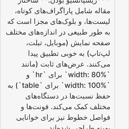
* **ریسپانسیو بودن:** ساختار
مقاله شامل پاراگراف‌های کوتاه،
لیست‌ها، و بلوک‌های مجزا است که
به طور طبیعی در اندازه‌های مختلف
صفحه نمایش (موبایل، تبلت،
لپ‌تاپ) به خوبی تطبیق پیدا
می‌کنند. عرض‌های ثابت (مانند
`width: 80%` برای `hr` و
`width: 100%` برای `table`) به
حفظ نسبت‌ها در دستگاه‌های
مختلف کمک می‌کند. فونت‌ها و
فواصل خطوط نیز برای خوانایی
بهینه طراحی شده‌اند.