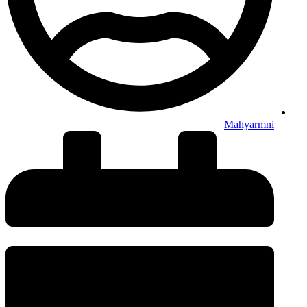
Mahyarmni