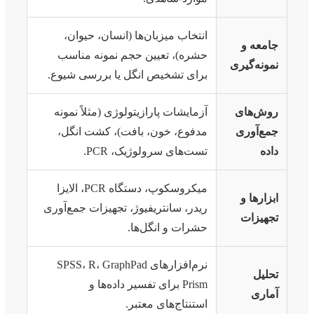
انتخاب میزبان‌ها (انسان، حیوان،
جامعه و
حشره)، تعیین حجم نمونه مناسب
نمونه‌گیری
برای تشخیص انگل یا بررسی شیوع.
روش‌های
آزمایشات پارازیتولوژی (مثلاً نمونه
جمع‌آوری
مدفوع، خون، بافت)، کشت انگل،
داده
تست‌های سرولوژیک، PCR.
میکروسکوپ، دستگاه PCR، الایزا
ابزارها و
ریدر، سانتریفیوژ، تجهیزات جمع‌آوری
تجهیزات
حشرات و انگل‌ها.
نرم‌افزارهای SPSS، R، GraphPad
تحلیل
Prism برای تفسیر داده‌ها و
آماری
استنتاج‌های معتبر.