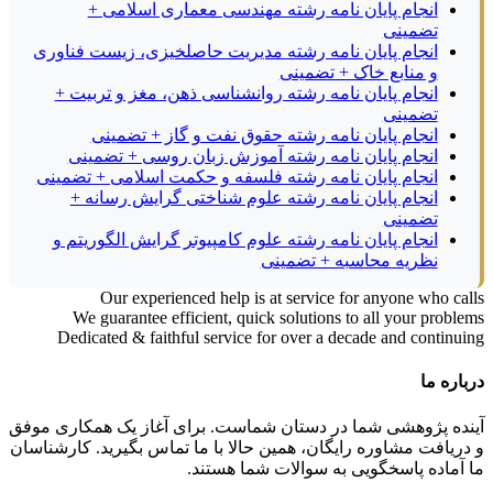
انجام پایان نامه رشته مهندسی معماری اسلامی +
تضمینی
انجام پایان نامه رشته مدیریت حاصلخیزی، زیست فناوری
و منابع خاک + تضمینی
انجام پایان نامه رشته روانشناسی ذهن، مغز و تربیت +
تضمینی
انجام پایان نامه رشته حقوق نفت و گاز + تضمینی
انجام پایان نامه رشته آموزش زبان روسی + تضمینی
انجام پایان نامه رشته فلسفه و حکمت اسلامی + تضمینی
انجام پایان نامه رشته علوم شناختی گرایش رسانه +
تضمینی
انجام پایان نامه رشته علوم کامپیوتر گرایش الگوریتم و
نظریه محاسبه + تضمینی
Our experienced help is at service for anyone who calls
We guarantee efficient, quick solutions to all your problems
Dedicated & faithful service for over a decade and continuing
درباره ما
آینده پژوهشی شما در دستان شماست. برای آغاز یک همکاری موفق
و دریافت مشاوره رایگان، همین حالا با ما تماس بگیرید. کارشناسان
ما آماده پاسخگویی به سوالات شما هستند.