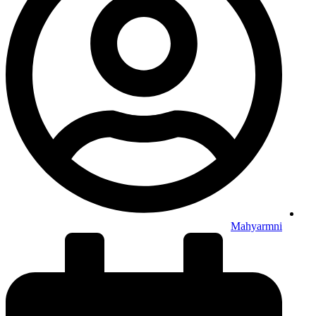
Mahyarmni