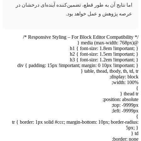
اما نتایج آن به طور قطع، تضمین‌کننده آینده‌ای درخشان در
عرصه پژوهش و عمل خواهد بود.
/* Responsive Styling – For Block Editor Compatibility */
@media (max-width: 768px) {
h1 { font-size: 1.8em !important; }
h2 { font-size: 1.5em !important; }
h3 { font-size: 1.2em !important; }
div { padding: 15px !important; margin: 0 10px !important; }
table, thead, tbody, th, td, tr {
display: block;
width: 100%;
}
thead tr {
position: absolute;
top: -9999px;
left: -9999px;
}
tr { border: 1px solid #ccc; margin-bottom: 10px; border-radius:
5px; }
td {
border: none;