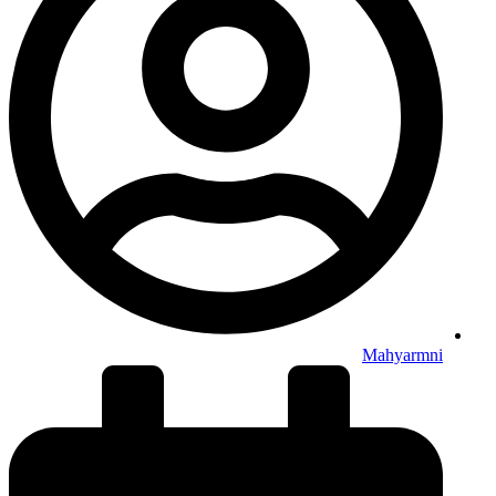
Mahyarmni