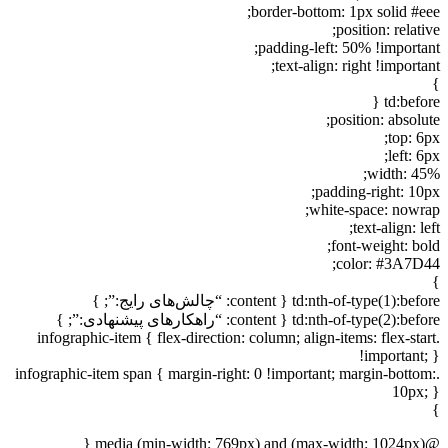
border-bottom: 1px solid #eee;
position: relative;
padding-left: 50% !important;
text-align: right !important;
}
td:before {
position: absolute;
top: 6px;
left: 6px;
width: 45%;
padding-right: 10px;
white-space: nowrap;
text-align: left;
font-weight: bold;
color: #3A7D44;
}
td:nth-of-type(1):before { content: “چالش‌های رایج:”; }
td:nth-of-type(2):before { content: “راهکارهای پیشنهادی:”; }
.infographic-item { flex-direction: column; align-items: flex-start
!important; }
.infographic-item span { margin-right: 0 !important; margin-bottom:
10px; }
}
@media (min-width: 769px) and (max-width: 1024px) {