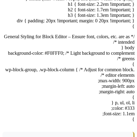
h1 { font-size: 2.2em !important; }
h2 { font-size: 1.7em !important; }
h3 { font-size: 1.3em !important; }
div { padding: 20px !important; margin: 0 20px !important; }
}
/* General Styling for Block Editor – Ensure font, colors, etc. are as
intended */
body {
background-color: #F0FFF0; /* Light background to complement
greens */
}
.wp-block-group, .wp-block-column { /* Adjust for common block
editor elements */
max-width: 900px;
margin-left: auto;
margin-right: auto;
}
p, ul, ol, li {
color: #333;
font-size: 1.1em;
}