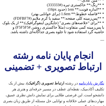
* **متن عادی:**
* **رنگ:** خاکستری تیره (#333333)
* **اندازه فونت:** 1em (حدود 16px)
* **فاصله خطوط:** 1.6em (برای خوانایی بهتر)
* **پس‌زمینه کلی صفحه:** سفید یا کرم ملایم (#FDFBF7)
* **برای “خلاصه‌های بصری” (جایگزین اینفوگرافیک):** از یک بلوک
با پس‌زمینه کمی متفاوت (مثلاً خاکستری روشن #F5F5F5) و
حاشیه گرد استفاده شود تا جلوه بصری جداگانه‌ای داشته باشد.
—
انجام پایان نامه رشته
ارتباط تصویری + تضمینی
نگارش پایان‌نامه
در رشته
ارتباط تصویری (گرافیک)
، بیش از یک
تکلیف آکادمیک، نقطه‌ای عطف در مسیر حرفه‌ای و هنری هر
دانشجو است. این فرصتی طلایی برای نمایش دانش نظری عمیق،
مهارت‌های عملی خلاقانه و توانایی حل مسئله از طریق زبان بصری