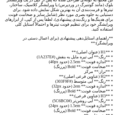
بلوک (مانند گوتنبرگ در وردپرس) یا ویرایشگر کلاسیک، ساختار،
تیترها و فرمت‌بندی آن به بهترین شکل نمایش داده شود. برای
دستیابی به جلوه بصری مورد نظر (شامل سایز و ضخامت فونت
برای هدینگ‌ها و رنگ‌بندی پیشنهادی)، لطفاً پس از کپی، از ابزارهای
ویرایشگر خود برای تنظیم فونت تیترها و احتمالاً استایل کلی
استفاده کنید.
**راهنمای استایل‌دهی پیشنهادی (برای اعمال دستی در
ویرایشگر):**
* **H1 (عنوان اصلی):**
* **رنگ:** آبی تیره مایل به بنفش (#1A237E)
* **اندازه فونت:** 2.5em (حدود 40px)
* **ضخامت فونت:** Bold (پررنگ)
* **تراز:** مرکز
* **H2 (عناوین فرعی اصلی):**
* **رنگ:** آبی متوسط (#303F9F)
* **اندازه فونت:** 2em (حدود 32px)
* **ضخامت فونت:** Bold (پررنگ)
* **H3 (عناوین فرعی):**
* **رنگ:** آبی روشن‌تر (#5C6BC0)
* **اندازه فونت:** 1.5em (حدود 24px)
* **ضخامت فونت:** Bold (پررنگ)