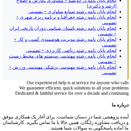
انجام پایان نامه در اندیشه + مشاوره، نگارش و اصلاح
[ارشد و دکتری]
انجام پایان نامه رشته صنایع سلولزی + تضمینی
انجام پایان نامه رشته جغرافیا و برنامه ریزی شهری +
تضمینی
انجام پایان نامه رشته باستان شناسی دوران تاریخی ایران
+ تضمینی
انجام پایان نامه رشته مدیریت هوشمندی کسب و کار +
تضمینی
انجام پایان نامه رشته ریاضی کاربردی + تضمینی
انجام پایان نامه رشته مهندسی سیستم های محیط زیست
+ تضمینی
انجام پایان نامه رشته مهندسی پزشکی مهندسی ورزش +
تضمینی
Our experienced help is at service for anyone who calls
We guarantee efficient, quick solutions to all your problems
Dedicated & faithful service for over a decade and continuing
درباره ما
آینده پژوهشی شما در دستان شماست. برای آغاز یک همکاری موفق
و دریافت مشاوره رایگان، همین حالا با ما تماس بگیرید. کارشناسان
ما آماده پاسخگویی به سوالات شما هستند.