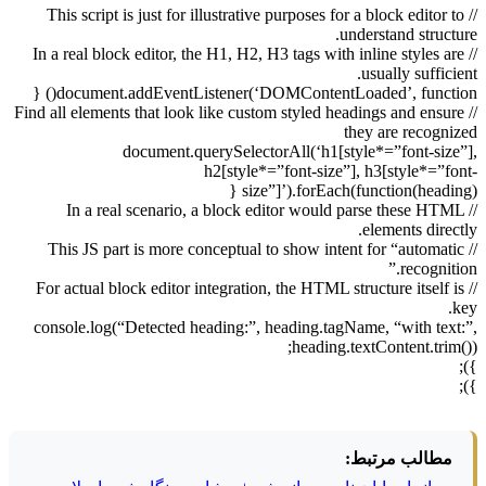
// This script is just for illustrative purposes for a block editor to
understand structure.
// In a real block editor, the H1, H2, H3 tags with inline styles are
usually sufficient.
document.addEventListener(‘DOMContentLoaded’, function() {
// Find all elements that look like custom styled headings and ensure
they are recognized
document.querySelectorAll(‘h1[style*=”font-size”],
h2[style*=”font-size”], h3[style*=”font-
size”]’).forEach(function(heading) {
// In a real scenario, a block editor would parse these HTML
elements directly.
// This JS part is more conceptual to show intent for “automatic
recognition.”
// For actual block editor integration, the HTML structure itself is
key.
console.log(“Detected heading:”, heading.tagName, “with text:”,
heading.textContent.trim());
});
});
مطالب مرتبط: