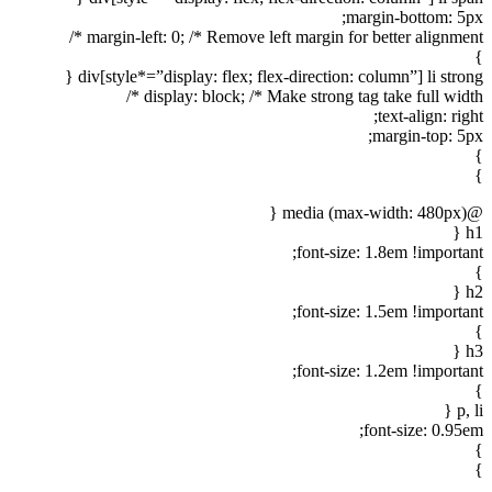
margin-bottom: 5px;
margin-left: 0; /* Remove left margin for better alignment */
}
div[style*=”display: flex; flex-direction: column”] li strong {
display: block; /* Make strong tag take full width */
text-align: right;
margin-top: 5px;
}
}
@media (max-width: 480px) {
h1 {
font-size: 1.8em !important;
}
h2 {
font-size: 1.5em !important;
}
h3 {
font-size: 1.2em !important;
}
p, li {
font-size: 0.95em;
}
}