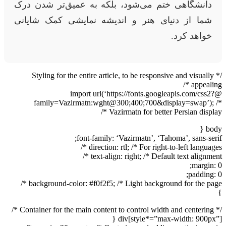
دانشگاهی ختم می‌شود، بلکه به عمیق‌تر شدن درک
شما از دنیای هنر و اندیشه نمایشی کمک شایانی
خواهد کرد.
/* Styling for the entire article, to be responsive and visually
appealing */
@import url(‘https://fonts.googleapis.com/css2?
family=Vazirmatn:wght@300;400;700&display=swap’); /*
Vazirmatn for better Persian display */
body {
font-family: ‘Vazirmatn’, ‘Tahoma’, sans-serif;
direction: rtl; /* For right-to-left languages */
text-align: right; /* Default text alignment */
margin: 0;
padding: 0;
background-color: #f0f2f5; /* Light background for the page */
}
/* Container for the main content to control width and centering */
div[style*=”max-width: 900px”] {