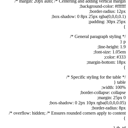
margin: 20px auto; /* Centering and adding vertical margin */
background-color: #ffffff;
border-radius: 12px;
box-shadow: 0 8px 25px rgba(0,0,0,0.1);
padding: 30px 25px;
}
/* General paragraph styling */
p {
line-height: 1.9;
font-size: 1.05em;
color: #333;
margin-bottom: 18px;
}
/* Specific styling for the table */
table {
width: 100%;
border-collapse: collapse;
margin: 25px 0;
box-shadow: 0 2px 10px rgba(0,0,0,0.05);
border-radius: 8px;
overflow: hidden; /* Ensures rounded corners apply to content */
}
th, td {