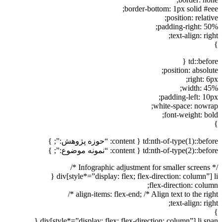
border-bottom: 1px solid #eee;
position: relative;
padding-right: 50%;
text-align: right;
}
td::before {
position: absolute;
right: 6px;
width: 45%;
padding-left: 10px;
white-space: nowrap;
font-weight: bold;
}
td:nth-of-type(1)::before { content: “حوزه پژوهش:”; }
td:nth-of-type(2)::before { content: “نمونه موضوع:”; }
/* Infographic adjustment for smaller screens */
div[style*=”display: flex; flex-direction: column”] li {
flex-direction: column;
align-items: flex-end; /* Align text to the right */
text-align: right;
}
div[style*=”display: flex; flex-direction: column”] li span {