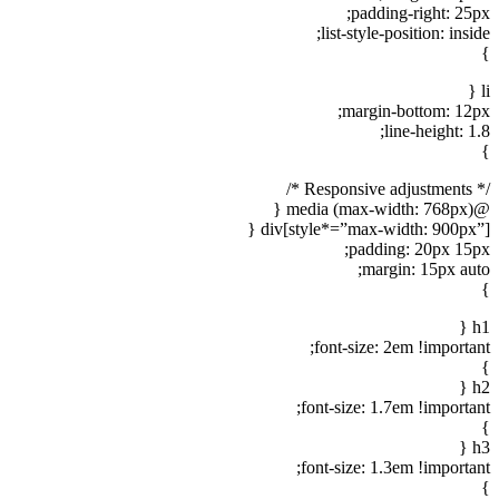
padding-right: 25px;
list-style-position: inside;
}
li {
margin-bottom: 12px;
line-height: 1.8;
}
/* Responsive adjustments */
@media (max-width: 768px) {
div[style*=”max-width: 900px”] {
padding: 20px 15px;
margin: 15px auto;
}
h1 {
font-size: 2em !important;
}
h2 {
font-size: 1.7em !important;
}
h3 {
font-size: 1.3em !important;
}