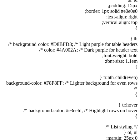
padding: 15px;
border: 1px solid #e0e0e0;
text-align: right;
vertical-align: top;
}
th {
background-color: #D8BFD8; /* Light purple for table headers */
color: #4A002A; /* Dark purple for header text */
font-weight: bold;
font-size: 1.1em;
}
tr:nth-child(even) {
background-color: #F8F8FF; /* Lighter background for even rows
*/
}
tr:hover {
background-color: #e3eefd; /* Highlight rows on hover */
}
/* List styling */
ol, ul {
margin: 25px 0;