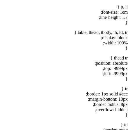
p, li {
font-size: 1em;
line-height: 1.7;
}
table, thead, tbody, th, td, tr {
display: block;
width: 100%;
}
thead tr {
position: absolute;
top: -9999px;
left: -9999px;
}
tr {
border: 1px solid #ccc;
margin-bottom: 10px;
border-radius: 8px;
overflow: hidden;
}
td {
border: none;