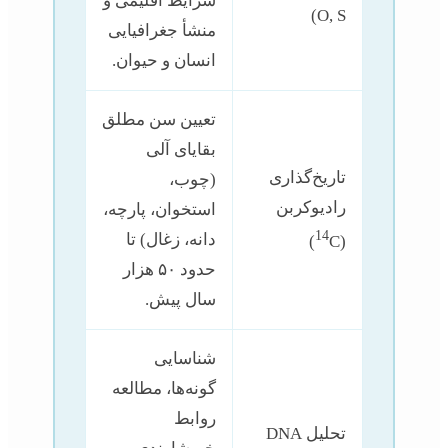
شرایط اقلیمی و
O, S)
منشأ جغرافیایی
انسان و حیوان.
تعیین سن مطلق
بقایای آلی
تاریخ‌گذاری
(چوب،
رادیوکربن
استخوان، پارچه،
14
دانه، زغال) تا
C)
(
حدود ۵۰ هزار
سال پیش.
شناسایی
گونه‌ها، مطالعه
روابط
تحلیل DNA