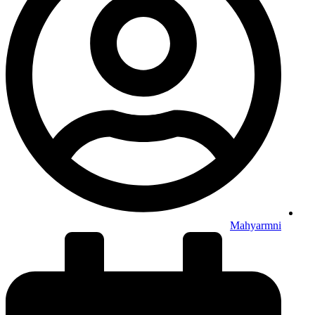
Mahyarmni