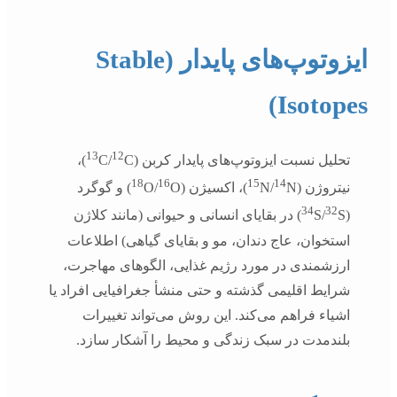
ایزوتوپ‌های پایدار (Stable
Isotopes)
13
12
تحلیل نسبت ایزوتوپ‌های پایدار کربن (
C/
C)،
18
16
15
14
نیتروژن (
N)، اکسیژن (
N/
O/
O) و گوگرد
34
32
(
S/
S) در بقایای انسانی و حیوانی (مانند کلاژن
استخوان، عاج دندان، مو و بقایای گیاهی) اطلاعات
ارزشمندی در مورد رژیم غذایی، الگوهای مهاجرت،
شرایط اقلیمی گذشته و حتی منشأ جغرافیایی افراد یا
اشیاء فراهم می‌کند. این روش می‌تواند تغییرات
بلندمدت در سبک زندگی و محیط را آشکار سازد.