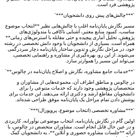
پژوهشی فرد است.
`***چالش‌های پیش روی دانشجویان***`
مسیر نگارش پایان‌نامه اغلب با چالش‌هایی نظیر **انتخاب موضوع
مناسب، کمبود منابع معتبر، آشنایی ناکافی با متدولوژی‌های
پژوهش، تحلیل آماری پیچیده و حتی مقابله با استرس‌های زمانی**
همراه است. بسیاری از دانشجویان با وجود دانش تخصصی در رشته
خود، در مراحل نگارش و تدوین ساختار پایان‌نامه دچار سردرگمی
می‌شوند. از این رو، بهره‌گیری از مشاوره و راهنمایی تخصصی،
می‌تواند این مسیر را هموارتر سازد.
`**خدمات جامع مشاوره، نگارش و اصلاح پایان‌نامه در چالوس**`
در چالوس و مناطق اطراف آن، مجموعه‌هایی از مشاوران و
متخصصان پژوهشی وجود دارند که خدمات متنوعی را برای
دانشجویان مقاطع ارشد و دکتری ارائه می‌دهند. این خدمات برای
پوشش دادن تمام مراحل یک پایان‌نامه موفق طراحی شده‌اند.
`***مشاوره تخصصی (انتخاب موضوع، پروپوزال)***`
اولین گام در نگارش پایان‌نامه، انتخاب موضوعی نوآورانه، کاربردی
و در عین حال قابل انجام است. مشاوران متخصص در چالوس، با
ارائه **جلسات مشاوره حضوری و آنلاین**، به دانشجویان کمک