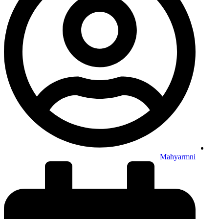
Mahyarmni