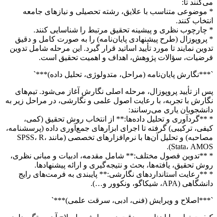
می‌کنند تا:
* موضوعی متناسب با علایق، رشته تحصیلی و نیازهای جامعه
انتخاب کنند.
* چارچوب نظری و پیشینه تحقیق مرتبط را شناسایی کنند.
* پروپوزال (طرح پیشنهادی پایان‌نامه) را به صورت کامل و دقیق
تدوین نمایند تا مورد تأیید اساتید قرار گیرد. این مرحله شامل تدوین
فرضیات، سؤالات پژوهش، اهداف و اهمیت تحقیق است.
`***نگارش پایان‌نامه (مراحل، متدولوژی، تحلیل داده)***`
پس از تأیید پروپوزال، مرحله اصلی نگارش آغاز می‌شود. تیم‌های
نگارش با تجربه، با رعایت اصول علمی و نگارشی، در مراحل زیر به
دانشجویان یاری می‌رسانند:
* **گردآوری و تحلیل داده‌ها:** از انتخاب روش تحقیق (کمی،
کیفی، ترکیبی) گرفته تا اجرای ابزارهای جمع‌آوری داده (پرسشنامه،
مصاحبه) و تحلیل آن‌ها با نرم‌افزارهای تخصصی (مانند SPSS، R،
Stata، AMOS).
* **تدوین فصول مختلف:** شامل مقدمه، ادبیات و مبانی نظری،
روش تحقیق، یافته‌ها، بحث و نتیجه‌گیری و ارائه پیشنهادها.
* **رعایت استانداردهای نگارشی:** پایبندی به فرمت‌های رایج
دانشگاهی (APA، شیکاگو، ونکوور و…).
`***اصلاح و ویرایش (فنی، ادبی، سرقت علمی)***`