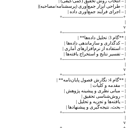
| – انتخاب روش تحقیق (کمی/کیفی) |
| – طراحی ابزار جمع‌آوری (پرسشنامه/مصاحبه)|
| – اجرای فرآیند جمع‌آوری داده |
+—————————————-+
|
v
+—————————————-+
| **گام 3: تحلیل داده‌ها** |
| – کدگذاری و سازماندهی داده‌ها |
| – استفاده از نرم‌افزارهای آماری |
| – تفسیر نتایج و استخراج یافته‌ها |
+—————————————-+
|
v
+—————————————-+
| **گام 4: نگارش فصول پایان‌نامه** |
| – مقدمه و کلیات |
| – مبانی نظری و پیشینه پژوهش |
| – روش‌شناسی تحقیق |
| – یافته‌ها و تجزیه و تحلیل |
| – بحث، نتیجه‌گیری و پیشنهادها |
+—————————————-+
|
v
+—————————————-+