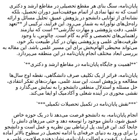
پایان‌نامه، سنگ بنای هر مقطع تحصیلی در مقاطع ارشد و دکتری
است که نه تنها نمادی از اتمام موفقیت‌آمیز دوران تحصیل، بلکه
نشانه‌ای از توانایی دانشجو در پژوهش عمیق، تحلیل مسائل و ارائه
راه‌حل‌های نوآورانه به شمار می‌رود. این فرآیند، ترکیبی از **تعهد
علمی، دقت پژوهشی و مهارت نگارشی** است که نیازمند
راهنمایی‌های تخصصی و گام به گام است. چالوس، با وجود
ظرفیت‌های علمی و پژوهشی پنهان در کنار طبیعت بکر خود،
می‌تواند محیطی الهام‌بخش برای این مسیر علمی باشد. این مقاله به
بررسی ابعاد مختلف انجام پایان‌نامه در این منطقه می‌پردازد.
`**اهمیت و جایگاه پایان‌نامه در مقاطع ارشد و دکتری**`
پایان‌نامه، فراتر از یک تکلیف صرف دانشگاهی، نقطه اوج سال‌ها
مطالعه و پژوهش است. این سند علمی، مهارت‌های تفکر انتقادی،
حل مسئله و استدلال منطقی دانشجو را به نمایش می‌گذارد و
نقشی محوری در آینده شغلی و آکادمیک او ایفا می‌کند.
`***نقش پایان‌نامه در تکمیل تحصیلات تکمیلی***`
انجام پایان‌نامه، به دانشجو فرصت می‌دهد تا در یک حوزه خاص
عمیق شود، دانش موجود را توسعه دهد و حتی مرزهای دانش را
جابجا کند. این فرآیند، پل ارتباطی بین نظریه و عمل است و دانشجو
را برای ورود به دنیای حرفه‌ای یا ادامه تحصیل در سطوح بالاتر آماده
می‌سازد. کیفیت و اصالت پایان‌نامه، نشان‌دهنده صلاحیت علمی و