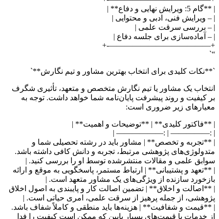
| **گام 5: ویرایش نهایی و دفاع** |
| – ویرایش فنی، ادبی و محتوایی |
| – بررسی سرقت علمی |
| – آماده‌سازی برای جلسه دفاع |
+—————————————-+
“`
`**نکات کلیدی برای انتخاب بهترین مشاور و تیم نگارش**`
انتخاب یک مشاور یا تیم نگارش متخصص و متعهد، تأثیری شگرف
بر کیفیت و روند پیشرفت پایان‌نامه شما خواهد داشت. توجه به
معیارهای زیر ضروری است:
| **فاکتور کلیدی** | **توضیحات و اهمیت** |
| :————— | :—————— |
| **تجربه و تخصص** | مشاور باید در رشته تحصیلی شما و
متدولوژی‌های پژوهشی مرتبط، تجربه و دانش کافی داشته باشد.
سوابق علمی و مقالات منتشرشده توسط او را بررسی کنید. |
| **تعهد و پشتیبانی** | ارتباط مستمر، پاسخگویی به موقع و ارائه
بازخورد سازنده از ویژگی‌های یک مشاور متعهد است. |
| **اصالت و اخلاق** | تضمین اصالت کار و پایبندی به اصول اخلاق
پژوهشی، از جمله پرهیز از سرقت علمی، امری حیاتی است. |
| **قیمت و شفافیت** | هزینه‌ها باید منطقی و کاملاً شفاف باشد.
از خدمات با قیمت‌های بسیار پایین که ممکن است کیفیت را فدا