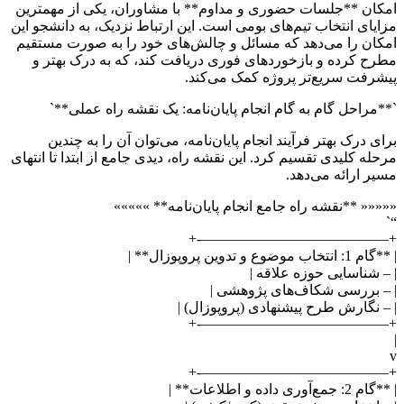
امکان **جلسات حضوری و مداوم** با مشاوران، یکی از مهمترین
مزایای انتخاب تیم‌های بومی است. این ارتباط نزدیک، به دانشجو این
امکان را می‌دهد که مسائل و چالش‌های خود را به صورت مستقیم
مطرح کرده و بازخورد‌های فوری دریافت کند، که به درک بهتر و
پیشرفت سریع‌تر پروژه کمک می‌کند.
`**مراحل گام به گام انجام پایان‌نامه: یک نقشه راه عملی**`
برای درک بهتر فرآیند انجام پایان‌نامه، می‌توان آن را به چندین
مرحله کلیدی تقسیم کرد. این نقشه راه، دیدی جامع از ابتدا تا انتهای
مسیر ارائه می‌دهد.
««««« **نقشه راه جامع انجام پایان‌نامه** »»»»»
“`
+—————————————-+
| **گام 1: انتخاب موضوع و تدوین پروپوزال** |
| – شناسایی حوزه علاقه |
| – بررسی شکاف‌های پژوهشی |
| – نگارش طرح پیشنهادی (پروپوزال) |
+—————————————-+
|
v
+—————————————-+
| **گام 2: جمع‌آوری داده و اطلاعات** |