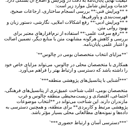
کیفیت نهایی پایان‌نامه به دقت در ویرایش و اصلاح آن بستگی دارد.
خدمات ویرایش شامل موارد زیر است:
* **ویرایش فنی:** بررسی انسجام ساختاری، ارجاعات صحیح،
فهرست‌بندی و پاورقی‌ها.
* **ویرایش ادبی:** رفع اشکالات املایی، نگارشی، دستور زبان و
بهبود روانی متن.
* **رفع سرقت علمی:** استفاده از نرم‌افزارهای معتبر برای
بررسی و کاهش هرگونه مشابهت متن با منابع دیگر، تضمین اصالت
و اعتبار علمی پایان‌نامه.
`**مزایای انتخاب متخصصان بومی در چالوس**`
همکاری با متخصصان محلی در چالوس، می‌تواند مزایای خاص خود
را داشته باشد که دسترسی و ارتباط بهتر را فراهم می‌آورد.
`***آشنایی با پتانسیل‌های پژوهشی منطقه***`
متخصصان بومی، اغلب شناخت عمیق‌تری از پتانسیل‌های فرهنگی،
اجتماعی، اقتصادی و زیست‌محیطی منطقه چالوس و غرب
مازندران دارند. این شناخت می‌تواند در **انتخاب موضوعات
پژوهشی مرتبط و کاربردی** برای منطقه، و همچنین دسترسی به
داده‌ها و نمونه‌های مطالعاتی محلی بسیار مؤثر باشد.
`***دسترسی آسان و ارتباط حضوری***`