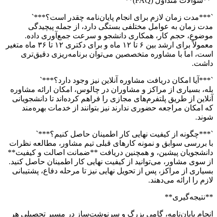
`**سوالات متداول (FAQ)**`
`***مدت زمان لازم برای انجام پایان‌نامه چقدر است؟***`
مدت زمان به عوامل مختلفی بستگی دارد، از جمله پیچیدگی
موضوع، حجم کار، همکاری دانشجو و سرعت جمع‌آوری داده.
معمولاً برای ارشد بین ۶ تا ۱۲ ماه و برای دکتری ۱۲ تا ۳۶ ماه متغیر
است، اما با مشاوره متخصصین می‌توان برنامه‌ریزی دقیق‌تری
داشت.
`***آیا امکان دریافت مشاوره آنلاین نیز وجود دارد؟***`
بله، بسیاری از مراکز و مشاوران در چالوس، امکان ارائه مشاوره
آنلاین از طریق پلتفرم‌های مجازی را فراهم کرده‌اند تا دانشجویانی
که امکان مراجعه حضوری ندارند نیز بتوانند از خدمات بهره‌مند
شوند.
`***چگونه از کیفیت نهایی کار اطمینان حاصل کنیم؟***`
با بررسی سوابق و نمونه کارهای قبلی تیم مشاور، مطالعه نظرات
دانشجویان پیشین، و همچنین دریافت **ضمانت اصالت و کیفیت**
از سوی مشاور، می‌توانید از کیفیت نهایی کار اطمینان حاصل کنید.
بسیاری از مراکز، پس از تحویل نهایی نیز تا مرحله دفاع، پشتیبانی
لازم را ارائه می‌دهند.
**نتیجه‌گیری**
انجام پایان‌نامه، گامی بزرگ و سرنوشت‌ساز در مسیر تحصیلی هر