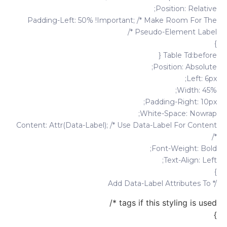
Position: Relative;
Padding-Left: 50% !important; /* Make Room For The
Pseudo-Element Label */
}
Table Td:before {
Position: Absolute;
Left: 6px;
Width: 45%;
Padding-Right: 10px;
White-Space: Nowrap;
Content: Attr(data-Label); /* Use Data-Label For Content
*/
Font-Weight: Bold;
Text-Align: Left;
}
/* Add Data-Label Attributes To
tags if this styling is used */
}