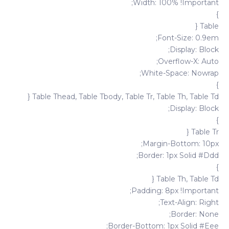
Width: 100% !important;
}
Table {
Font-Size: 0.9em;
Display: Block;
Overflow-X: Auto;
White-Space: Nowrap;
}
Table Thead, Table Tbody, Table Tr, Table Th, Table Td {
Display: Block;
}
Table Tr {
Margin-Bottom: 10px;
Border: 1px Solid #ddd;
}
Table Th, Table Td {
Padding: 8px !important;
Text-Align: Right;
Border: None;
Border-Bottom: 1px Solid #eee;