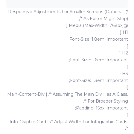
/* Responsive Adjustments For Smaller Screens (optional,
As Editor Might Strip) */
@media (max-Width: 768px) {
H1 {
Font-Size: 1.8em !important;
}
H2 {
Font-Size: 1.6em !important;
}
H3 {
Font-Size: 1.3em !important;
}
.main-Content-Div { /* Assuming The Main Div Has A Class
For Broader Styling */
Padding: 15px !important;
}
.info-Graphic-Card { /* Adjust Width For Infographic Cards
*/