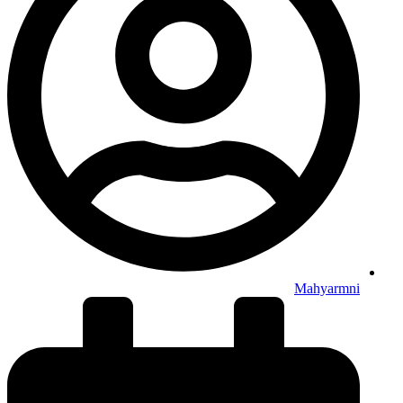
Mahyarmni