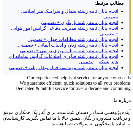
مطالب مرتبط:
انجام پایان نامه رشته سفال و سرامیک هنر اسلامی +
تضمینی
انجام پایان نامه رشته بازیگری + تضمینی
انجام پایان نامه رشته مدیریت دفاعی گرایش امور هوایی
+ تضمینی
انجام پایان نامه رشته مطالعات جهان + تضمینی
انجام پایان نامه رشته زبان و ادبیات آلمانی + تضمینی
انجام پایان نامه رشته برنامه ریزی درسی + تضمینی
انجام پایان نامه رشته فناوری اطلاعات گرایش سامانه ای
های شبکه + تضمینی
انجام پایان نامه رشته مهندسی حمل ونقل ریلی + تضمینی
Our experienced help is at service for anyone who calls
We guarantee efficient, quick solutions to all your problems
Dedicated & faithful service for over a decade and continuing
درباره ما
آینده پژوهشی شما در دستان شماست. برای آغاز یک همکاری موفق
و دریافت مشاوره رایگان، همین حالا با ما تماس بگیرید. کارشناسان
ما آماده پاسخگویی به سوالات شما هستند.